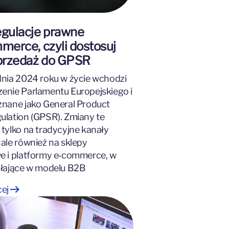
gulacje prawne
merce, czyli dostosuj
przedaż do GPSR
dnia 2024 roku w życie wchodzi
enie Parlamentu Europejskiego i
znane jako General Product
ulation (GPSR). Zmiany te
 tylko na tradycyjne kanały
 ale również na sklepy
e i platformy e‑commerce, w
ałające w modelu B2B
cej