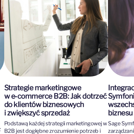
i
Strategie marketingowe
Integra
w e‑commerce B2B: Jak dotrzeć
Symfoni
do klientów biznesowych
wszechs
i zwiększyć sprzedaż
biznesu 
Podstawą każdej strategii marketingowej w
Sage Symf
z
B2B jest dogłębne zrozumienie potrzeb i
zarządzani