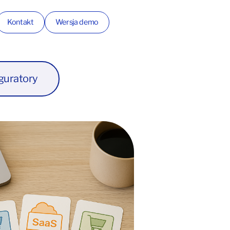
Kontakt
Wersja demo
guratory