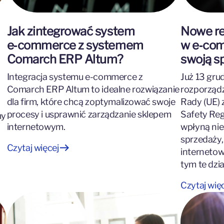
Jak zintegrować system
Nowe re
e‑commerce z systemem
w e‑com
Comarch ERP Altum?
swoją s
Integracja systemu e-commerce z
Już 13 gru
Comarch ERP Altum to idealne rozwiązanie
rozporządz
dla firm, które chcą zoptymalizować swoje
Rady (UE) 
procesy i usprawnić zarządzanie sklepem
Safety Reg
my
internetowym.
wpłyną nie
sprzedaży,
Czytaj więcej
internetow
tym te dzi
Czytaj wię