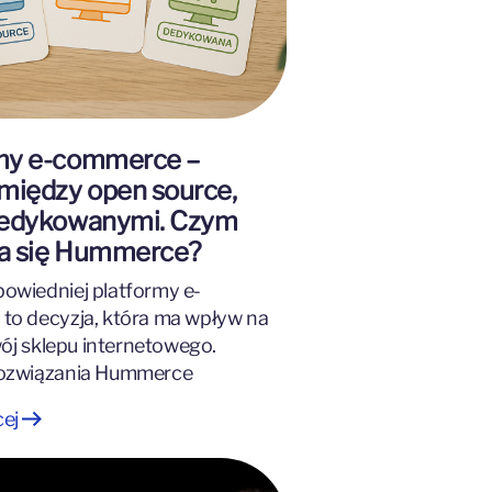
my e-commerce –
 między open source,
dedykowanymi. Czym
a się Hummerce?
owiedniej platformy e-
to decyzja, która ma wpływ na
wój sklepu internetowego.
ozwiązania Hummerce
cej