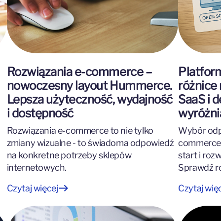
Rozwiązania e-commerce –
Platfor
nowoczesny layout Hummerce.
różnice
Lepsza użyteczność, wydajność
SaaS i 
i dostępność
wyróżni
Rozwiązania e-commerce to nie tylko
Wybór odp
zmiany wizualne - to świadoma odpowiedź
commerce 
na konkretne potrzeby sklepów
start i roz
internetowych.
Sprawdź r
Czytaj więcej
Czytaj wię