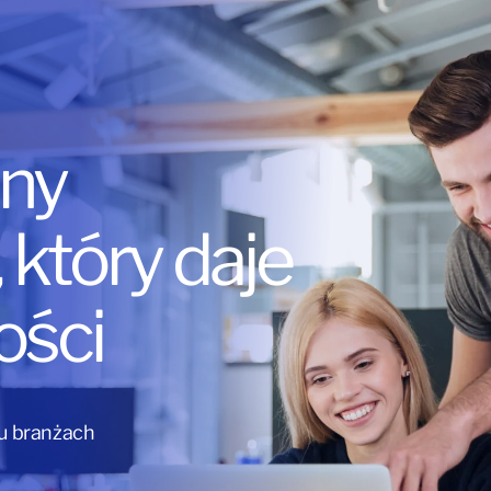
ny
który daje
ości
lu branżach