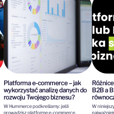
Platforma e-commerce – jak
Różnic
wykorzystać analizę danych do
B2B a B
rozwoju Twojego biznesu?
równoc
W Hummerce podkreślamy: jeśli
W niniejsz
prowadzisz platformę e-commerce,
najważniejs