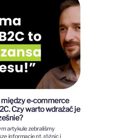
e między e‑commerce
2C. Czy warto wdrażać je
ześnie?
ym artykule zebraliśmy
ze informacje nt. różnic i