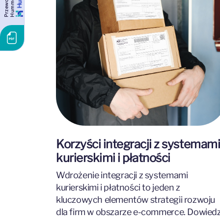
P
r
z
e
w
o
d
n
i
k
H
u
m
m
e
r
c
e
Korzyści integracji z systemam
kurierskimi i płatności
Wdrożenie integracji z systemami
kurierskimi i płatności to jeden z
kluczowych elementów strategii rozwoju
dla firm w obszarze e-commerce. Dowied