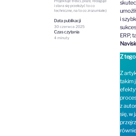
Projektuje treści, pisze, redaguje
skutec
i stara się przełożyć to co
umożli
techniczne, na to co zrozumiałe:)
i szyb
Data publikacji
sukces
30 czerwca 2025
Czas czytania
ERP, t
4
minuty
Navisi
Z tego
Z arty
takim 
efekty
proces
z auto
się, w
przejr
równie