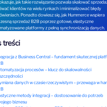
okazuje, jak takie rozwiązanie pozwala skalować sprzeda
iwać klientów na wielu rynkach i minimalizować błędy
wieniach. Ponadto dowiesz się, jak Hummerce wspiera
zesną sprzedaż B2B poprzez gotowe, elastyczne
omatyzowane platformy z pełną synchronizacją danych.
 treści
tegracja z Business Central – fundament skutecznej pla
2B
tomatyzacja procesów – klucz do skalowalności
oszczędności
miana danych w czasie rzeczywistym – przewaga w ha
2B
astyczne metody integracji – dostosowanie do potrzeb
ojego biznesu