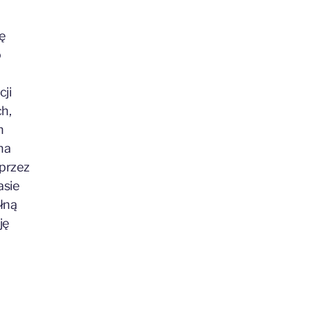
.
ę
o
cji
h,
h
na
 przez
asie
łną
ję