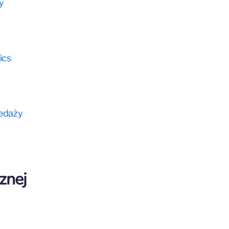
y
ics
zedaży
znej