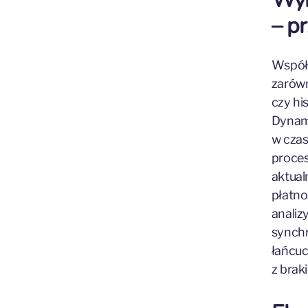
– p
Współc
zarówn
czy hi
Dynami
w czas
proces
aktual
płatno
analiz
synchr
łańcu
z brak