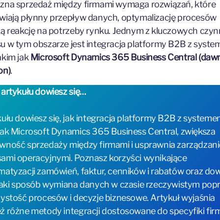
zna sprzedaż między firmami wymaga rozwiązań, które
wiają płynny przepływ danych, optymalizację procesów
ką reakcję na potrzeby rynku. Jednym z kluczowych czy
u w tym obszarze jest integracja platformy B2B z syst
akim jak
Microsoft Dynamics 365 Business Central (dawn
on)
.
 artykułu dowiesz się…
kułu dowiesz się, jak integracja platformy B2B z system
jak Microsoft Dynamics 365 Business Central, zwiększa
wność sprzedaży między firmami i usprawnia zarządzani
ami operacyjnymi. Poznasz korzyści wynikające
matyzacji zamówień, faktur, cenników i rabatów oraz do
 jaki sposób wymiana danych w czasie rzeczywistym pop
zystość procesów i decyzje biznesowe. Artykuł wyjaśnia
ż różne metody integracji dostosowane do specyfiki fir