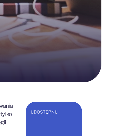
iwania
UDOSTĘPNIJ
 tylko
gii