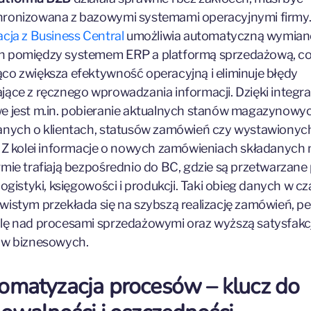
ronizowana z bazowymi systemami operacyjnymi firmy
acja z Business Central
umożliwia automatyczną wymian
h pomiędzy systemem ERP a platformą sprzedażową, c
co zwiększa efektywność operacyjną i eliminuje błędy
jące z ręcznego wprowadzania informacji. Dzięki integra
e jest m.in. pobieranie aktualnych stanów magazynowyc
anych o klientach, statusów zamówień czy wystawionyc
. Z kolei informacje o nowych zamówieniach składanych 
rmie trafiają bezpośrednio do BC, gdzie są przetwarzane
 logistyki, księgowości i produkcji. Taki obieg danych w cz
wistym przekłada się na szybszą realizację zamówień, pe
lę nad procesami sprzedażowymi oraz wyższą satysfakc
ów biznesowych.
omatyzacja procesów – klucz do