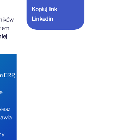
Kopiuj link
Linkedin
nników
emem
iej
em ERP,
e
wiesz
rawia
my