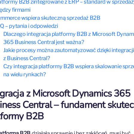
atformy B2B zintegrowane z ERP – standard w sprzedaż
ędzy firmami
mmerce wspiera skuteczną sprzedaż B2B
Q – pytania i odpowiedzi
Dlaczego integracja platformy B2B z Microsoft Dynam
365 Business Central jest ważna?
Jakie procesy można zautomatyzować dzięki integracji
z Business Central?
Czy integracja platformy B2B wspiera skalowanie spr
na wielu rynkach?
egracja z Microsoft Dynamics 365
iness Central – fundament skutec
tformy B2B
latforma B2B
działała sprawnie i bez zakłóceń, musi być