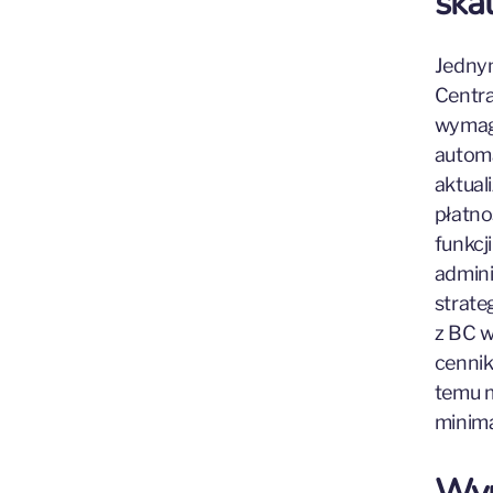
ska
Jednym
Centra
wymaga
autom
aktual
płatno
funkcj
admini
strat
z BC w
cennik
temu m
minima
Wym