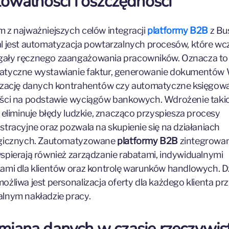
lowalności i oszczędności
 z najważniejszych celów integracji
platformy B2B
z Bu
l jest automatyzacja powtarzalnych procesów, które wcz
ły ręcznego zaangażowania pracowników. Oznacza to 
atyczne wystawianie faktur, generowanie dokumentów
izację danych kontrahentów czy automatyczne księgow
ści na podstawie wyciągów bankowych. Wdrożenie taki
i eliminuje błędy ludzkie, znacząco przyspiesza procesy
stracyjne oraz pozwala na skupienie się na działaniach
egicznych. Zautomatyzowane
platformy B2B
zintegrowa
spierają również zarządzanie rabatami, indywidualnymi
ami dla klientów oraz kontrolę warunków handlowych. D
ożliwa jest personalizacja oferty dla każdego klienta pr
lnym nakładzie pracy.
iana danych w czasie rzeczywi