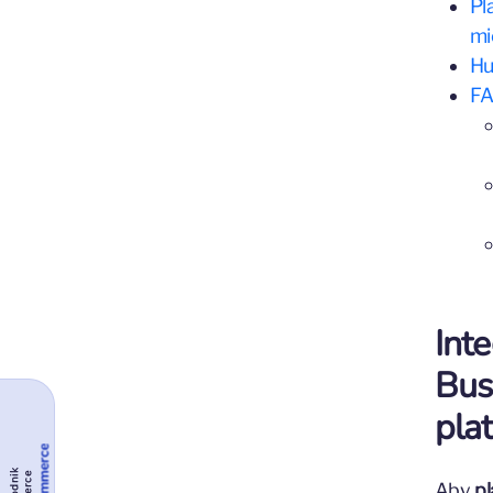
Pl
mi
Hu
FA
Int
Bus
pla
Aby
p