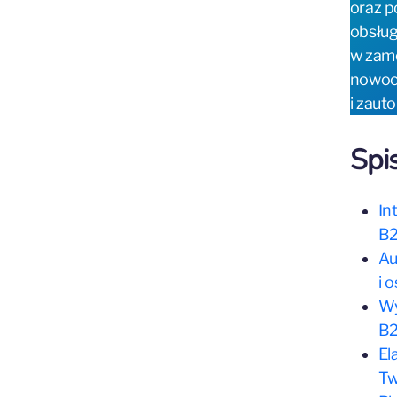
oraz p
obsług
w zamó
nowoc
i zaut
Spis
In
B
Au
i 
Wy
B
El
Tw