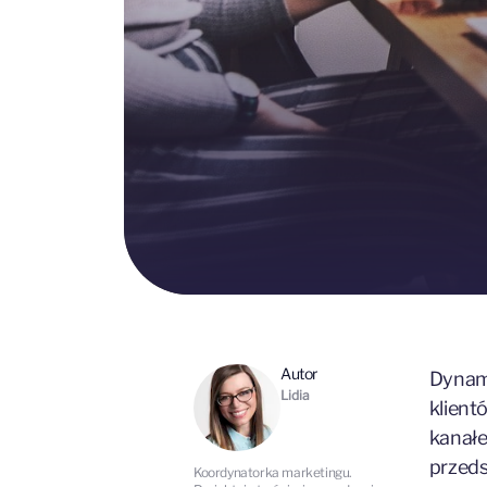
Autor
Dynami
Lidia
klient
kanałe
przeds
Koordynatorka marketingu.