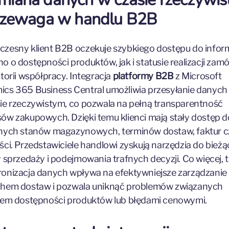
rzewaga w handlu B2B
zesny klient B2B oczekuje szybkiego dostępu do inform
o o dostępności produktów, jak i statusie realizacji zam
storii współpracy. Integracja
platformy B2B
z Microsoft
cs 365 Business Central umożliwia przesyłanie danych
ie rzeczywistym, co pozwala na pełną transparentność
ów zakupowych. Dzięki temu klienci mają stały dostęp d
nych stanów magazynowych, terminów dostaw, faktur c
ści. Przedstawiciele handlowi zyskują narzędzia do bieżą
y sprzedaży i podejmowania trafnych decyzji. Co więcej, 
onizacja danych wpływa na efektywniejsze zarządzanie
chem dostaw i pozwala uniknąć problemów związanych
iem dostępności produktów lub błędami cenowymi.