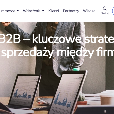
Hummerce
Wdrożenie
Klienci
Partnerzy
Wiedza
Szukaj
B2B – kluczowe strate
 sprzedaży między fir