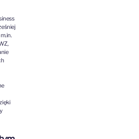
siness
eśniej
m.in.
 WZ,
anie
ch
ne
zięki
zy
stym