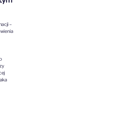
acji –
ówienia
o
zy
cej
taka