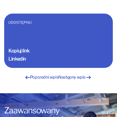
UDOSTĘPNIJ
Kopiuj link
Linkedin
Nawigacja
Poprzedni wpis
Następny wpis
wpisu
Zaawansowany