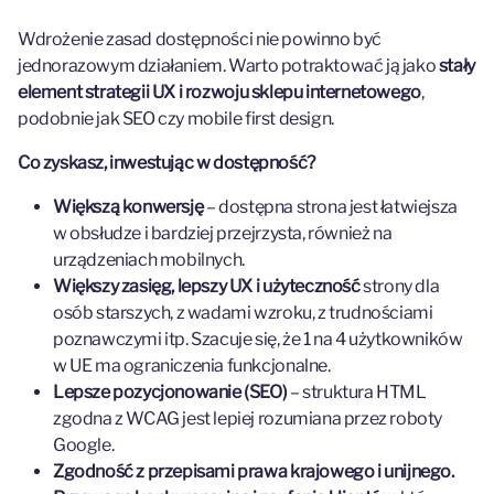
Wdrożenie zasad dostępności nie powinno być
jednorazowym działaniem. Warto potraktować ją jako
stały
element strategii UX i rozwoju sklepu internetowego
,
podobnie jak SEO czy mobile first design.
Co zyskasz, inwestując w dostępność?
Większą konwersję
– dostępna strona jest łatwiejsza
w obsłudze i bardziej przejrzysta, również na
urządzeniach mobilnych.
Większy zasięg, lepszy UX i użyteczność
strony dla
osób starszych, z wadami wzroku, z trudnościami
poznawczymi itp. Szacuje się, że 1 na 4 użytkowników
w UE ma ograniczenia funkcjonalne.
Lepsze pozycjonowanie (SEO)
– struktura HTML
zgodna z WCAG jest lepiej rozumiana przez roboty
Google.
Zgodność z przepisami prawa krajowego i unijnego.