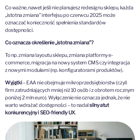
Co ważne,
nawet jeśli nie planujesz redesignu sklepu, każda
„istotna zmiana” interfejsu po czerwcu 2025 może
oznaczać konieczność spełnienia standardów
dostępności.
Co oznacza określenie „istotna zmiana”?
To np. zmiana layoutu sklepu, zmiana platformy e-
commerce, migracja na nowy system CMS czy integracja
z nowymi modułami (np. konfiguratorami produktów).
Wyjątki
– EAA nie obejmuje mikroprzedsiębiorstw (czyli
firm zatrudniających mniej niż 10 osób i z obrotem rocznym
poniżej 2 mln euro). Wyłączenie nie oznacza jednak, że nie
warto wdrażać dostępności – to nadal
silny atut
konkurencyjny i SEO-friendly UX
.