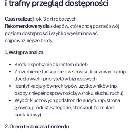
i trafny przegląd dostępności
Czas realizacji:
ok. 3 dni roboczych
Rekomendowany dla
sklepów, które chcą poznać swój
poziom dostępności i szybko wyeliminować
najpoważniejsze błędy.
1. Wstępna analiza
Krótkie spotkanie z klientem (brief)
Zrozumienie funkcji i celów serwisu, kluczowych grup
docelowych i priorytetów biznesowych
Identyfikacja głównych typów użytkowników (np.
osoby z niepełnosprawnością wzroku, słuchu, ruchu)
Wybór kluczowych podstron do audytu (np. strona
główna, produkt, kategorie, checkout, formularz
kontaktowy)
2. Ocena techniczna frontendu