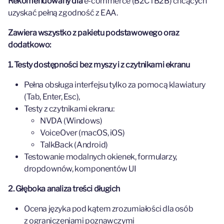
Rekomendowany dla
e-commerce (B2C i B2B) chcących
uzyskać pełną zgodność z EAA.
Zawiera wszystko z pakietu podstawowego oraz
dodatkowo:
1. Testy dostępności bez myszy i z czytnikami ekranu
Pełna obsługa interfejsu tylko za pomocą klawiatury
(Tab, Enter, Esc),
Testy z czytnikami ekranu:
NVDA (Windows)
VoiceOver (macOS, iOS)
TalkBack (Android)
Testowanie modalnych okienek, formularzy,
dropdownów, komponentów UI
2. Głęboka analiza treści długich
Ocena języka pod kątem zrozumiałości dla osób
z ograniczeniami poznawczymi