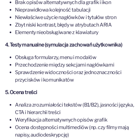
Brak opisów alternatywnych dla grafik i ikon
Nieprawidłowa kolejność tabulacji
Niewłaściwe użycie nagłówków i tytułów stron
Zbyt niski kontrast, błędy w atrybutach ARIA
Elementy nieobsługiwane z klawiatury
4. Testy manualne (symulacja zachowań użytkownika)
Obsługa formularzy, menu i modalów
Przechodzenie między sekcjami nagłówkami
Sprawdzenie widoczności oraz jednoznaczności
przycisków i komunikatów
5. Ocena treści
Analiza zrozumiałości tekstów (B1/B2), jasności języka,
CTA i hierarchii treści
Weryfikacja alternatywnych opisów grafik
Ocena dostępności multimediów (np. czy filmy mają
napisy, audiodeskrypcję)