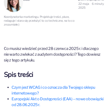
22 maja
6
minuty
2025
Koordynatorka marketingu. Projektuje treści, pisze,
redaguje i stara się przełożyć to co techniczne, na to co
zrozumiałe:)
Co musisz wiedzieć przed 28 czerwca 2025 r. i dlaczego
nie warto zwlekać z audytem dostępności? Tego dowiesz
się z tego artykułu.
Spis treści
Czym jest WCAG i co oznacza dla Twojego sklepu
internetowego?
Europejski Akt o Dostępności (EAA) – nowe obowiązki
od 28.06.2025 r.