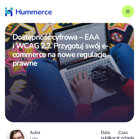
Dostępność cyfrowa – EAA
i WCAG 2.2. Przygotuj swój e-
commerce na nowe regulacje
prawne
Autor
Data
Czas
publikacji
czytania
Lidia