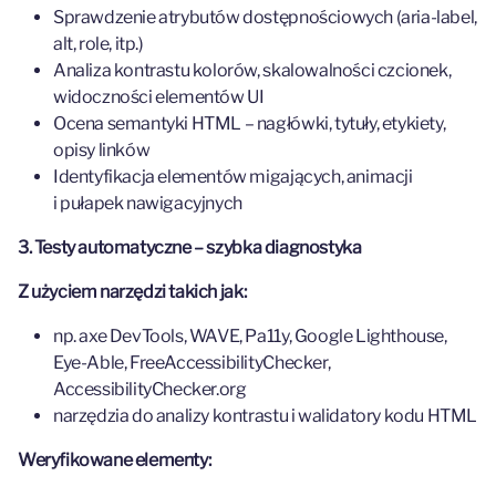
Sprawdzenie atrybutów dostępnościowych (aria-label,
alt, role, itp.)
Analiza kontrastu kolorów, skalowalności czcionek,
widoczności elementów UI
Ocena semantyki HTML – nagłówki, tytuły, etykiety,
opisy linków
Identyfikacja elementów migających, animacji
i pułapek nawigacyjnych
3. Testy automatyczne – szybka diagnostyka
Z użyciem narzędzi takich jak:
np. axe DevTools, WAVE, Pa11y, Google Lighthouse,
Eye-Able, FreeAccessibilityChecker,
AccessibilityChecker.org
narzędzia do analizy kontrastu i walidatory kodu HTML
Weryfikowane elementy: