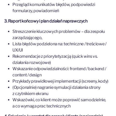
Przegląd komunikatów błędów, podpowiedzi
formularzy, powiadomień
3. Raport końcowy i plan działań naprawczych
Streszczenie kluczowych problemów – dla zespołu
zarządzającego,
Lista błędów podzielona na: techniczne / treściowe /
UX/UI
Rekomendacje z priorytetyzacją (quick wins vs.
działania rozwojowe)
Wskazanie odpowiedzialności: frontend / backend /
content / design
Przykłady prawidłowej implementacji (screeny, kody)
(Opcjonalnie) nagranie symulacji działania strony
z czytnikiem ekranu
Wskazówki, co klient może poprawić samodzielnie,
a co wymaga prac technicznych