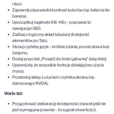
i ikon.
Zapewnij odpowiedni kontrast kolorów (np. tekst na tle
banera).
Uporządkuj nagłówki (H1–H6) – poprawia to
nawigację i SEO.
Zadbaj o logiczny układ tabulacji (kolejność
elementów po Tab).
Stosuj czytelny język – krótkie zdania, proste słowa bez
żargonu.
Dodaj przyciski „Przejdź do treści głównej” (skip linki).
Upewnij się, że wszystkie funkcje działają bez użycia
myszy.
Przetestuj sklep z użyciem czytnika ekranu (np.
darmowego NVDA).
Warto też:
Przygotować deklarację dostępności (nawet jeśli nie
jest wymagana prawnie – to sygnał otwartości).