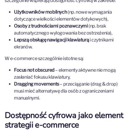
szczególnie wspierają dostępność cyfrową w zakresie:
Użytkowników mobilnych
(np. nowe wymagania
dotyczące wielkości elementów dotykowych),
Osoby z trudnościami poznawczymi
(np. brak
automatycznego wylogowania bez ostrzeżenia),
Lepszą obsługę nawigacji klawiaturą
i czytnikami
ekranów.
W e-commerce szczególnie istotne są:
Focus not obscured
– elementy aktywne nie mogą
zasłaniać fokusu klawiatury,
Dragging movements
– przeciąganie (drag & drop)
musi mieć alternatywę dla osób z ograniczeniami
manualnymi.
Dostępność cyfrowa jako element
strategii e-commerce