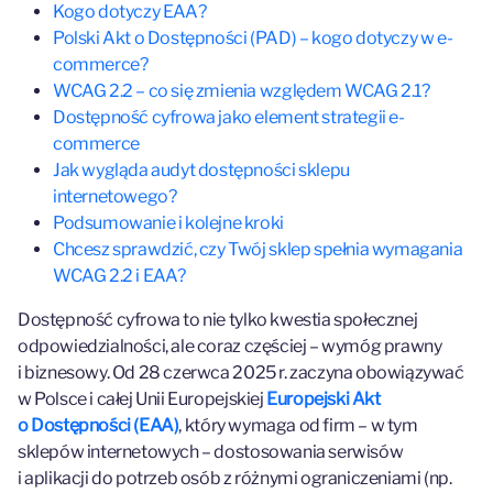
Kogo dotyczy EAA?
Polski Akt o Dostępności (PAD) – kogo dotyczy w e-
commerce?
WCAG 2.2 – co się zmienia względem WCAG 2.1?
Dostępność cyfrowa jako element strategii e-
commerce
Jak wygląda audyt dostępności sklepu
internetowego?
Podsumowanie i kolejne kroki
Chcesz sprawdzić, czy Twój sklep spełnia wymagania
WCAG 2.2 i EAA?
Dostępność cyfrowa to nie tylko kwestia społecznej
odpowiedzialności, ale coraz częściej – wymóg prawny
i biznesowy. Od 28 czerwca 2025 r. zaczyna obowiązywać
w Polsce i całej Unii Europejskiej
Europejski Akt
o Dostępności (EAA)
, który wymaga od firm – w tym
sklepów internetowych – dostosowania serwisów
i aplikacji do potrzeb osób z różnymi ograniczeniami (np.