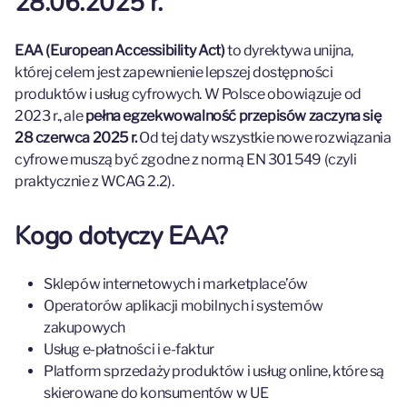
28.06.2025 r.
EAA (European Accessibility Act)
to dyrektywa unijna,
której celem jest zapewnienie lepszej dostępności
produktów i usług cyfrowych. W Polsce obowiązuje od
2023 r., ale
pełna egzekwowalność przepisów zaczyna się
28 czerwca 2025 r.
Od tej daty wszystkie nowe rozwiązania
cyfrowe muszą być zgodne z normą EN 301 549 (czyli
praktycznie z WCAG 2.2).
Kogo dotyczy EAA?
Sklepów internetowych i marketplace’ów
Operatorów aplikacji mobilnych i systemów
zakupowych
Usług e-płatności i e-faktur
Platform sprzedaży produktów i usług online, które są
skierowane do konsumentów w UE