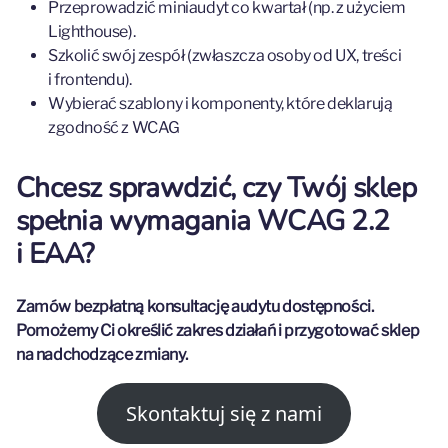
Przeprowadzić miniaudyt co kwartał (np. z użyciem
Lighthouse).
Szkolić swój zespół (zwłaszcza osoby od UX, treści
i frontendu).
Wybierać szablony i komponenty, które deklarują
zgodność z WCAG
Chcesz sprawdzić, czy Twój sklep
spełnia wymagania WCAG 2.2
i EAA?
Zamów bezpłatną konsultację audytu dostępności.
Pomożemy Ci określić zakres działań i przygotować sklep
na nadchodzące zmiany.
Skontaktuj się z nami