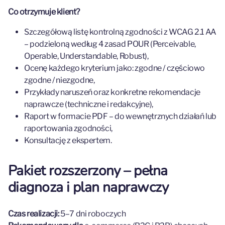
Co otrzymuje klient?
Szczegółową listę kontrolną zgodności z WCAG 2.1 AA
– podzieloną według 4 zasad POUR (Perceivable,
Operable, Understandable, Robust),
Ocenę każdego kryterium jako: zgodne / częściowo
zgodne / niezgodne,
Przykłady naruszeń oraz konkretne rekomendacje
naprawcze (techniczne i redakcyjne),
Raport w formacie PDF – do wewnętrznych działań lub
raportowania zgodności,
Konsultację z ekspertem.
Pakiet rozszerzony – pełna
diagnoza i plan naprawczy
Czas realizacji:
5–7 dni roboczych