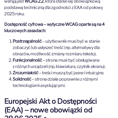
wersją jest
WCAG 2.2
, która stanie się obowiązkową
podstawą techniczną dla zgodności z EAA od połowy
2025 roku.
Dostępność cyfrowa – wytyczne WCAG oparte są na 4
kluczowych zasadach:
Postrzegalność
– użytkownik musi być w stanie
zobaczyć lub usłyszeć treść (np. alternatywy dla
obrazów, możliwość zmiany rozmiaru tekstu).
Funkcjonalność
– strona musi być obsługiwana
z różnych urządzeń (np. klawiatura, czytnik ekranu).
Zrozumiałość
– treści muszą być jasne i intuicyjne.
Solidność
– strona działa poprawnie z różnymi
technologiami asystującymi.
Europejski Akt o Dostępności
(EAA) – nowe obowiązki od