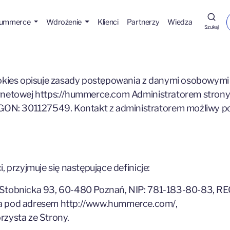
Hummerce
Wdrożenie
Klienci
Partnerzy
Wiedza
Szukaj
cookies opisuje zasady postępowania z danymi osobowym
rnetowej https://hummerce.com Administratorem strony jes
GON: 301127549. Kontakt z administratorem możliwy p
, przyjmuje się następujące definicje:
 ul. Stobnicka 93, 60-480 Poznań, NIP: 781-183-80-83,
na pod adresem http://www.hummerce.com/,
rzysta ze Strony.