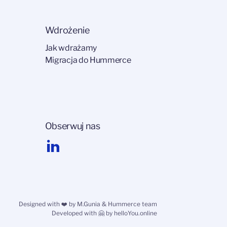
Wdrożenie
Jak wdrażamy
Migracja do Hummerce
Obserwuj nas
Designed with ❤️ by
M.Gunia
& Hummerce team
Developed with 🤗 by
helloYou.online