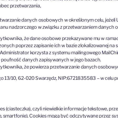
obec przetwarzania,
twarzanie danych osobowych w określonym celu, jeżeli 
rganu nadzorczego w związku z przetwarzaniem danych 
Użytkownika, że dane osobowe przekazywane mu w ramach
nych poprzez zapisanie ich w bazie zlokalizowanej na 
 Administrator korzysta z systemu mailingowego MailCh
e poufność danych zapisywanych w jego bazach.
 Użytkownika, że powierza przetwarzanie danych osobo
ego 13/10, 62-020 Swarzędz, NIP:6721835583 – w celu
kies (ciasteczka), czyli niewielkie informacje tekstowe
e, smartfonie). Cookies mogą być odczytywane przez sy