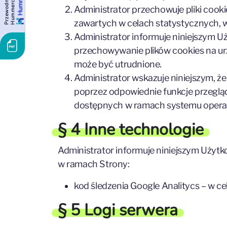
P
r
z
e
w
o
d
n
i
k
H
u
m
m
e
r
c
e
Administrator przechowuje pliki cook
zawartych w celach statystycznych, w
Administrator informuje niniejszym Uży
przechowywanie plików cookies na ur
może być utrudnione.
Administrator wskazuje niniejszym, że
poprzez odpowiednie funkcje przegląd
dostępnych w ramach systemu operac
§ 4 Inne technologie
Administrator informuje niniejszym Użytk
w ramach Strony:
kod śledzenia Google Analitycs – w cel
§ 5 Logi serwera