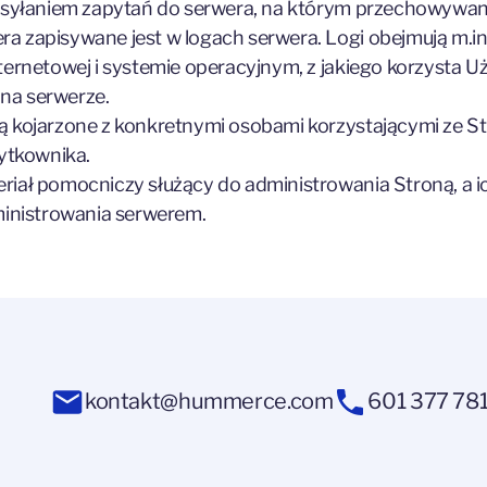
zesyłaniem zapytań do serwera, na którym przechowywana
a zapisywane jest w logach serwera. Logi obejmują m.in.
ternetowej i systemie operacyjnym, z jakiego korzysta U
na serwerze.
ą kojarzone z konkretnymi osobami korzystającymi ze St
żytkownika.
riał pomocniczy służący do administrowania Stroną, a i
inistrowania serwerem.
kontakt@hummerce.com
601 377 78