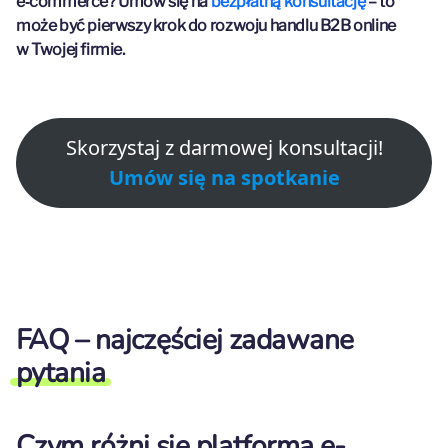
e‑commerce? Umów się na
bezpłatną konsultację
– to
może być pierwszy krok do rozwoju handlu B2B online
w Twojej firmie.
Skorzystaj z darmowej konsultacji!
Umów się na spotkanie
FAQ – najczęściej zadawane
pytania
Czym różni się platforma e-