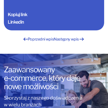
Kopiuj link
Linkedin
Nawigacja
Poprzedni wpis
Następny wpis
wpisu
Zaawansowany
e‑commerce, który daje
nowe możliwości
Skorzystaj z naszego doświadczenia
w wielu branżach