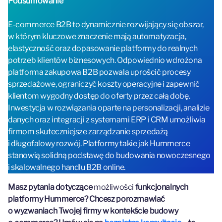
Podsumowanie
E-commerce B2B to dynamicznie rozwijający się obszar,
w którym kluczowe znaczenie mają automatyzacja,
elastyczność oraz dopasowanie platformy do realnych
potrzeb klientów biznesowych. Odpowiednio wdrożona
platforma zakupowa B2B pozwala uprościć procesy
sprzedażowe, ograniczyć koszty operacyjne i zapewnić
klientom wygodny dostęp do oferty przez całą dobę.
Inwestycja w rozwiązania oparte na personalizacji, analizie
danych oraz integracji z systemami ERP i CRM umożliwia
firmom skuteczniejsze zarządzanie sprzedażą
i długofalowy rozwój. Platformy takie jak Hummerce
stanowią solidną podstawę do budowania nowoczesnego
i skalowalnego handlu B2B online.
Masz pytania dotyczące
możliwości
funkcjonalnych
platformy Hummerce? Chcesz porozmawiać
o wyzwaniach Twojej firmy w kontekście budowy