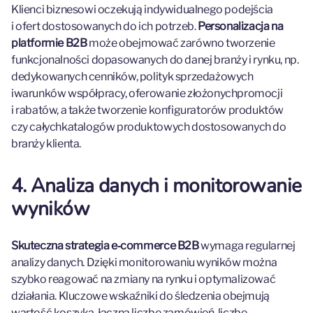
Klienci biznesowi oczekują indywidualnego podejścia
i ofert dostosowanych do ich potrzeb.
Personalizacja na
platformie B2B
może obejmować zarówno tworzenie
funkcjonalności dopasowanych do danej branży i rynku, np.
dedykowanych cenników, polityk sprzedażowych
iwarunków współpracy, oferowanie złożonychpromocji
i rabatów, a także tworzenie konfiguratorów produktów
czy całychkatalogów produktowych dostosowanych do
branży klienta.
4. Analiza danych i monitorowanie
wyników
Skuteczna strategia e‑commerce B2B
wymaga regularnej
analizy danych. Dzięki monitorowaniu wyników można
szybko reagować na zmiany na rynku i optymalizować
działania. Kluczowe wskaźniki do śledzenia obejmują
wartość koszyka, łączną liczbę zamówień, liczbę