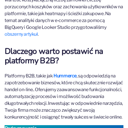
porzuconych koszyków oraz zachowania użytkowników na
platformie, takie jak heatmapy i ścieżki zakupowe. Na
temat analityki danych w e‑commerce za pomocą
BigQuery i Google Looker Studio przygotowaliśmy
obszerny artykuł
.
Dlaczego warto postawić na
platformy B2B?
Platformy B2B, takie jak
Hummerce
, są odpowiedzią na
zapotrzebowanie biznesów, które chcą skutecznie rozwijać
handel on-line.. Oferujemy zaawansowane funkcjonalności,
automatyzację procesów i możliwość budowania
długotrwałych relacji. Inwestując w odpowiednie narzędzia,
Twoja firma może znacząco zwiększyć swoją
konkurencyjność i osiągnąć trwały sukces w świecie online.