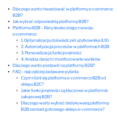
Dlaczego warto inwestować w platformy e‑commerce
B2B?
Jak wybrać odpowiednią platformę B2B?
Platforma B2B – filary skutecznego rozwoju
e‑commerce
1. Optymalizacja doświadczeń użytkownika (UX)
2. Automatyzacja procesów w platformach B2B
3. Personalizacja funkcjonalności
4. Analiza danych i monitorowanie wyników
Dlaczego warto postawić na platformy B2B?
FAQ – najczęściej zadawane pytania
Czym różni się platforma e-commerce B2B od
sklepu B2C?
Jakie funkcjonalności są kluczowe w platformie
zakupowej B2B?
Dlaczego warto wybrać dedykowaną platformę
B2B zamiast gotowego sklepu e-commerce?