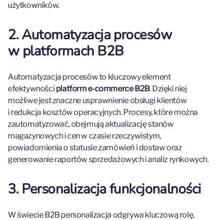
użytkowników.
2. Automatyzacja procesów
w platformach B2B
Automatyzacja procesów to kluczowy element
efektywności
platform e‑commerce B2B
. Dzięki niej
możliwe jest znaczne usprawnienie obsługi klientów
i redukcja kosztów operacyjnych. Procesy, które można
zautomatyzować, obejmują aktualizację stanów
magazynowych i cen w czasie rzeczywistym,
powiadomienia o statusie zamówień i dostaw oraz
generowanie raportów sprzedażowych i analiz rynkowych.
3. Personalizacja funkcjonalności
W świecie B2B personalizacja odgrywa kluczową rolę.