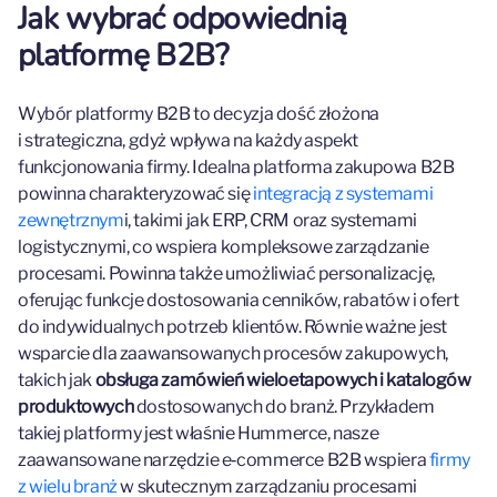
Jak wybrać odpowiednią
platformę B2B?
Wybór platformy B2B to decyzja dość złożona
i strategiczna, gdyż wpływa na każdy aspekt
funkcjonowania firmy. Idealna platforma zakupowa B2B
powinna charakteryzować się
integracją z systemami
zewnętrznym
i, takimi jak ERP, CRM oraz systemami
logistycznymi, co wspiera kompleksowe zarządzanie
procesami. Powinna także umożliwiać personalizację,
oferując funkcje dostosowania cenników, rabatów i ofert
do indywidualnych potrzeb klientów. Równie ważne jest
wsparcie dla zaawansowanych procesów zakupowych,
takich jak
obsługa zamówień wieloetapowych i katalogów
produktowych
dostosowanych do branż. Przykładem
takiej platformy jest właśnie Hummerce, nasze
zaawansowane narzędzie e‑commerce B2B wspiera
firmy
z wielu branż
w skutecznym zarządzaniu procesami