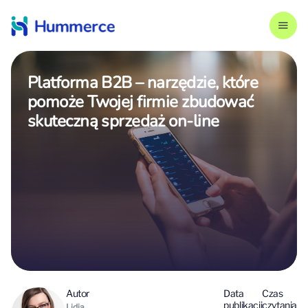
Platforma B2B – narzędzie, które
pomoże Twojej firmie zbudować
skuteczną sprzedaż on‑line
Autor
Data
Czas
publikacji
czytania
Lidia