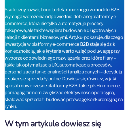
Skuteczny rozwój handlu elektronicznego w modelu B2B
wymaga wdrożenia odpowiednio dobranej platformy e-
commerce, która nie tylko automatyzuje procesy
zakupowe, ale także wspiera budowanie długotrwałych
relacji z klientami biznesowymi. Artykuł pokazuje, dlaczego
inwestycja w platformy e-commerce B2B staje się dziś
koniecznością, jakie kryteria warto wziąć pod uwagę przy
wyborze odpowiedniego rozwiązania oraz które filary –
takie jak optymalizacja UX, automatyzacja procesów,
personalizacja funkcjonalności i analiza danych – decydują
o sukcesie sprzedaży online. Dowiesz się również, w jaki
sposób nowoczesne platformy B2B, takie jak Hummerce,
pomagają firmom zwiększać efektywność operacyjną,
skalować sprzedaż i budować przewagę konkurencyjną na
rynku.
W tym artykule dowiesz się