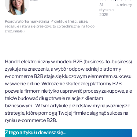
31
4
minuty
stycznia
2025
Koordynatorka marketingu. Projektuje treści, pisze,
redaguje i stara się przełożyć to co techniczne, na to co
zrozumiałe:)
Handel elektroniczny w modelu B2B (business-to-business)
zyskuje na znaczeniu, a wybór odpowiedniej platformy
e‑commerce B2B staje się kluczowym elementem sukcesu
w świecie online. Wdrożenie skutecznej platformy B2B
pozwala firmom nie tylko usprawnić procesy zakupowe, ale
także budować długotrwałe relacje z klientami
biznesowymi. W tym artykule przedstawimy najważniejsze
strategie, które pomogą Twojej firmie osiągnąć sukces na
rynku e‑commerce B2B.
Z tego artykułu dowiesz się…