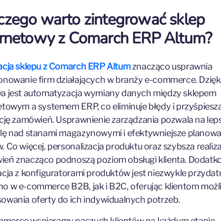
czego warto zintegrować sklep
ernetowy z Comarch ERP Altum?
acja sklepu z Comarch ERP Altum
znacząco usprawnia
onowanie firm działających w branży e-commerce. Dzięki
a jest automatyzacja wymiany danych między sklepem
etowym a systemem ERP, co eliminuje błędy i przyśpiesz
ację zamówień. Usprawnienie zarządzania pozwala na lep
lę nad stanami magazynowymi i efektywniejsze planowa
. Co więcej, personalizacja produktu oraz szybsza realiz
eń znacząco podnoszą poziom obsługi klienta. Dodat
acja z konfiguratorami produktów jest niezwykle przydat
o w e-commerce B2B, jak i B2C, oferując klientom moż
owania oferty do ich indywidualnych potrzeb.
merce wspieramy naszych klientów na każdym etapie