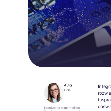
Autor
Integr
Lidia
rozwią
i usp
doświa
Koordynatorka marketingu.