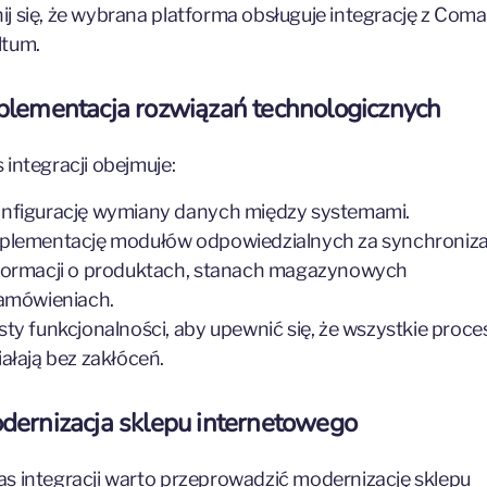
j się, że wybrana platforma obsługuje integrację z Com
ltum.
mplementacja rozwiązań technologicznych
 integracji obejmuje:
nfigurację wymiany danych między systemami.
plementację modułów odpowiedzialnych za synchroniza
formacji o produktach, stanach magazynowych
zamówieniach.
sty funkcjonalności, aby upewnić się, że wszystkie proce
iałają bez zakłóceń.
dernizacja sklepu internetowego
s integracji warto przeprowadzić modernizację sklepu