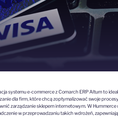
acja systemu e-commerce z Comarch ERP Altum to idea
zanie dla firm, które chcą zoptymalizować swoje proces
rawnić zarządzanie sklepem internetowym. W Hummerc
dczenie w przeprowadzaniu takich wdrożeń, zapewniaj