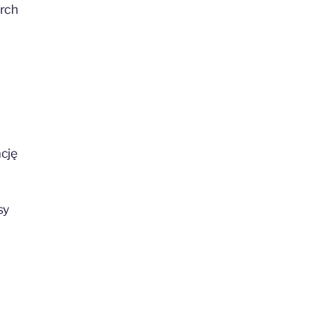
arch
cję
sy