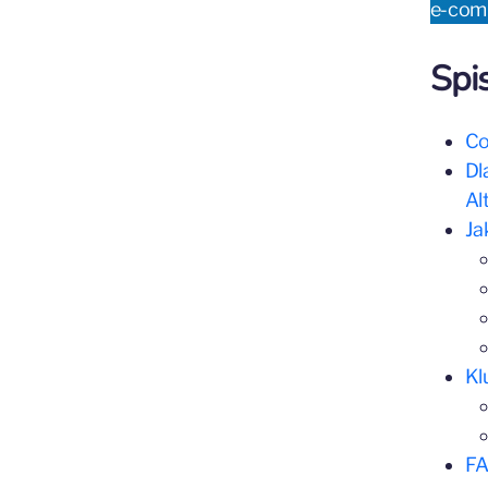
e-com
Spis
Co
Dl
Al
Ja
Kl
FA