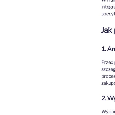
integr
specyfi
Jak
1. An
Przed 
szczeg
proces
zakupo
2. W
Wybór 