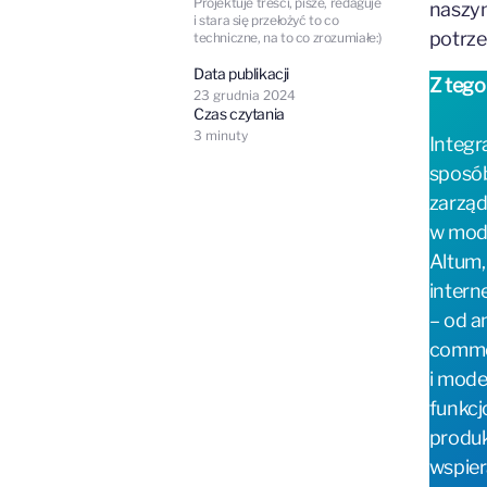
Projektuje treści, pisze, redaguje
naszy
i stara się przełożyć to co
potrze
techniczne, na to co zrozumiałe:)
Data publikacji
Z tego
23 grudnia 2024
Czas czytania
3
minuty
Integr
sposób
zarząd
w mode
Altum,
intern
– od a
commer
i mode
funkcj
produk
wspier