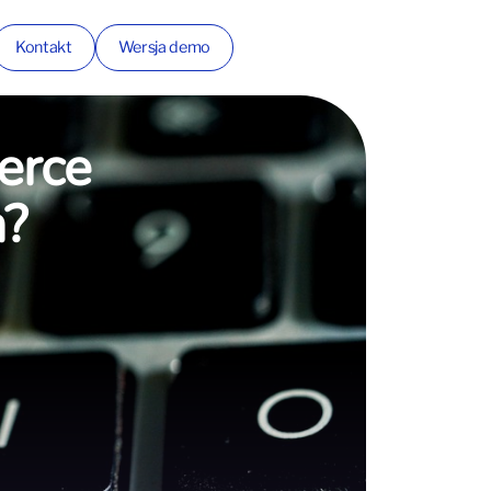
Kontakt
Wersja demo
erce
m?