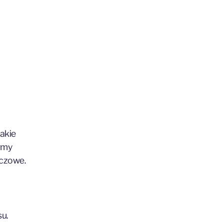
akie
ormy
uczowe.
u.