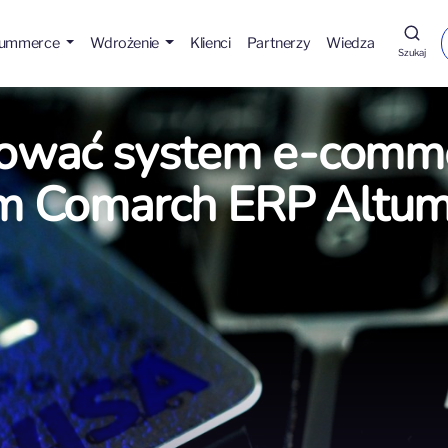
Hummerce
Wdrożenie
Klienci
Partnerzy
Wiedza
Szukaj
grować system e‑comm
m Comarch ERP Altu