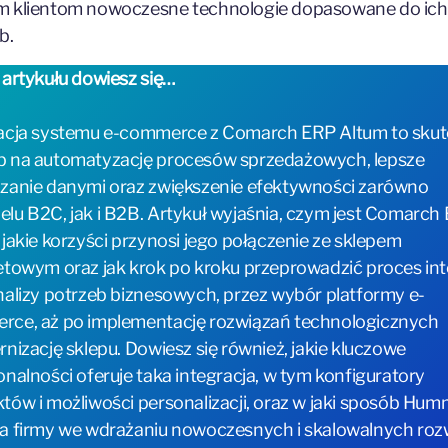
m klientom nowoczesne technologie dopasowane do ich
b.
 artykułu dowiesz się…
acja systemu e-commerce z Comarch ERP Altum to sku
 na automatyzację procesów sprzedażowych, lepsze
zanie danymi oraz zwiększenie efektywności zarówno
lu B2C, jak i B2B. Artykuł wyjaśnia, czym jest Comarch
 jakie korzyści przynosi jego połączenie ze sklepem
etowym oraz jak krok po kroku przeprowadzić proces int
nalizy potrzeb biznesowych, przez wybór platformy e-
ce, aż po implementację rozwiązań technologicznych
rnizację sklepu. Dowiesz się również, jakie kluczowe
onalności oferuje taka integracja, w tym konfiguratory
tów i możliwości personalizacji, oraz w jaki sposób Hu
a firmy we wdrażaniu nowoczesnych i skalowalnych roz