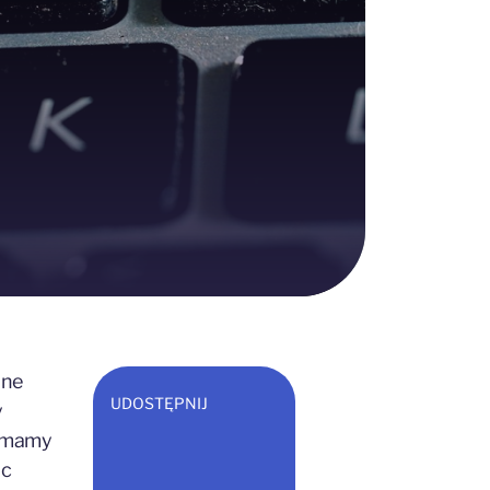
lne
UDOSTĘPNIJ
y
e mamy
ąc