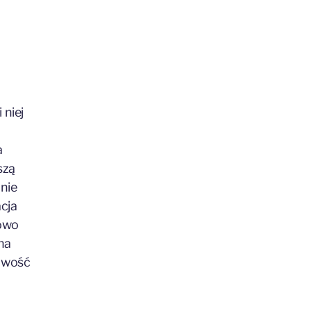
 niej
a
szą
nie
acja
kowo
na
liwość