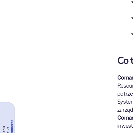
Co 
Comar
Resour
potrze
System
zarząd
Comar
inwest