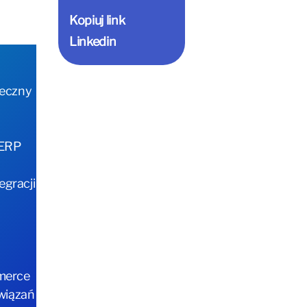
Kopiuj link
Linkedin
teczny
 ERP
egracji
mmerce
wiązań