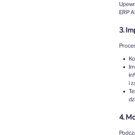
Upewni
ERP A
3. I
Proces
Ko
Im
in
i 
Te
dz
4. Mo
Podcza