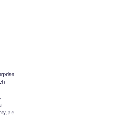
rprise
ych
,
a
my, ale