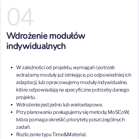
04
Wdrożenie modułów
indywidualnych
W zależności od projektu, wymagań i potrzeb
wdrażamy moduły już istniejące, po odpowiedniej ich
adaptacji, lub opracowujemy moduły indywidualne,
które odpowiadają na specyficzne potrzeby danego
projektu.
Wdrożenie jest jedno lub wieloetapowe.
Przy planowaniu posługujemy się metodą MoSCoW,
która pomaga określić priorytety poszczególnych
zadań.
Rozliczenie typu Time&Material.