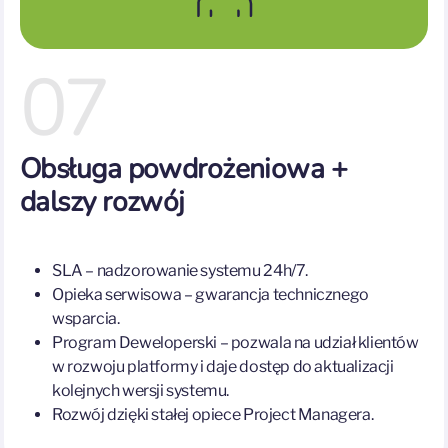
07
Obsługa powdrożeniowa +
dalszy rozwój
SLA​ – nadzorowanie systemu 24h/7.
Opieka serwisowa – gwarancja technicznego
wsparcia.
Program Deweloperski – pozwala na udział klientów
w rozwoju platformy i daje dostęp do aktualizacji
kolejnych wersji systemu.
Rozwój dzięki stałej opiece Project Managera.