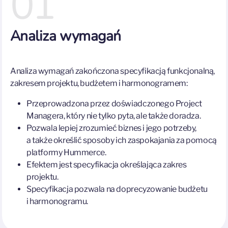
01
Analiza wymagań
Analiza wymagań zakończona specyfikacją funkcjonalną,
zakresem projektu, budżetem i harmonogramem:
Przeprowadzona przez doświadczonego Project
Managera, który nie tylko pyta, ale także doradza.
Pozwala lepiej zrozumieć biznes i jego potrzeby,
a także określić sposoby ich zaspokajania za pomocą
platformy Hummerce.
Efektem jest specyfikacja określająca zakres
projektu.
Specyfikacja pozwala na doprecyzowanie budżetu
i harmonogramu.