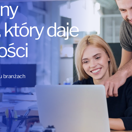
ny
który daje
ości
lu branżach