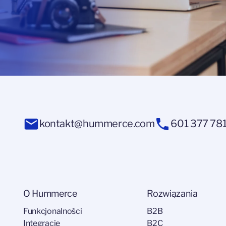
kontakt@hummerce.com
601 377 78
O Hummerce
Rozwiązania
Funkcjonalności
B2B
Integracje
B2C