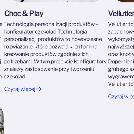
Choc & Play
Vellutie
ę
Technologia personalizacji produktów –
Vellutier 
konfigurator czekolad Technologia
zapachowyc
W
personalizacji produktów to nowoczesne
wykorzyst
rozwiązanie, które pozwala klientom na
najwyższej 
kreowanie produktów zgodnie z ich
oraz knot 
j
potrzebami. W tym projekcie konfiguratory
Dopełnieni
znalazły zastosowanie przy tworzeniu
grubego sz
m
czekolad.
wygrawero
Vellutier t
Czytaj więcej
Czytaj wię