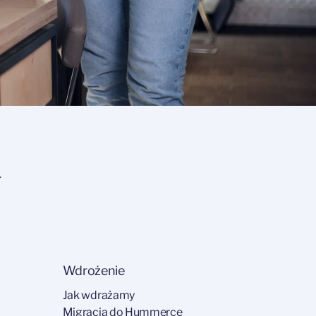
1
Wdrożenie
Jak wdrażamy
Migracja do Hummerce