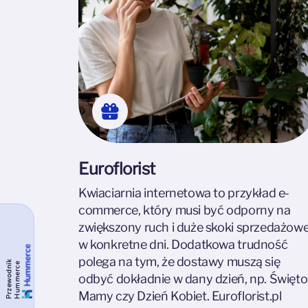
Euroflorist
Kwiaciarnia internetowa to przykład e-
commerce, który musi być odporny na
zwiększony ruch i duże skoki sprzedażow
w konkretne dni. Dodatkowa trudność
polega na tym, że dostawy muszą się
P
r
z
e
w
o
d
n
i
k
H
u
m
m
e
r
c
e
odbyć dokładnie w dany dzień, np. Święto
Mamy czy Dzień Kobiet. Euroflorist.pl