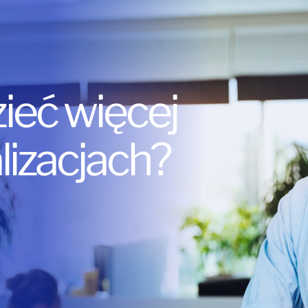
ieć więcej
lizacjach?