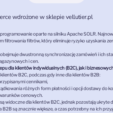
ce wdrożone w sklepie vellutier.pl
oprogramowanie oparte na silniku Apache SOLR. Najnow
filtrowania filtrów, który eliminuje ryzyko uzyskania 
obejmuje dwustronną synchronizację zamówień i ich stat
agazynowych i cen.
lepu dla klientów indywidualnych (B2C), jak i biznesowyc
 klientów B2C, podczas gdy inne dla klientów B2B:
 przypisanymi cennikami,
ądkowania różnych form płatności i opcji dostawy do ko
o warunków cenowych.
ą widoczne dla klientów B2C, jednak pozostają ukryte d
a B2B są znacznie większe, a czas potrzebny na ich przy