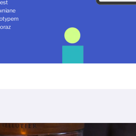
est
ewniane
gotypem
 oraz