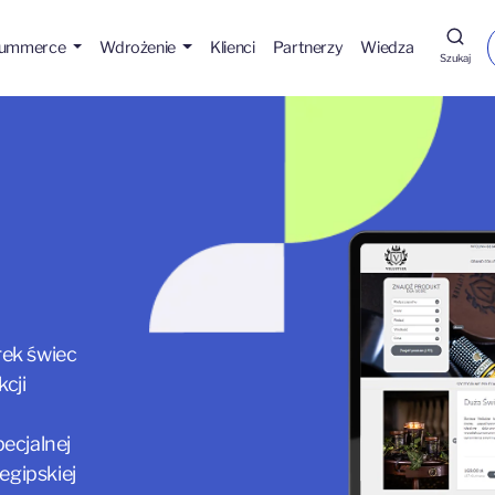
Hummerce
Wdrożenie
Klienci
Partnerzy
Wiedza
Szukaj
rek świec
cji
pecjalnej
egipskiej