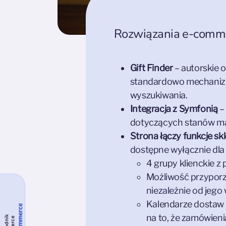
Rozwiązania e-commer
Gift Finder
– autorskie 
standardowo mechanizm 
wyszukiwania.
Integracja z Symfonią
– 
dotyczących stanów m
Strona łączy funkcje sk
dostępne wyłącznie dla
4 grupy klienckie z
Możliwość przyporz
niezależnie od jeg
Kalendarze dostaw s
na to, że zamówieni