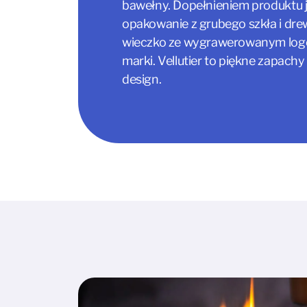
bawełny. Dopełnieniem produktu j
opakowanie z grubego szkła i dr
wieczko ze wygrawerowanym lo
marki. Vellutier to piękne zapachy
design.