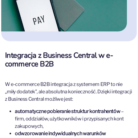
Integracja z Business Central w e-
commerce B2B
W e-commerce B2B integracja z systemem ERP to nie
„miły dodatek”, ale absolutna konieczność. Dzięki integracji
z Business Central możliwe jest:
automatyczne pobieranie struktur kontrahentów
–
firm, oddziałów, użytkowników i przypisanych kont
zakupowych,
odwzorowanie indywidualnych warunków