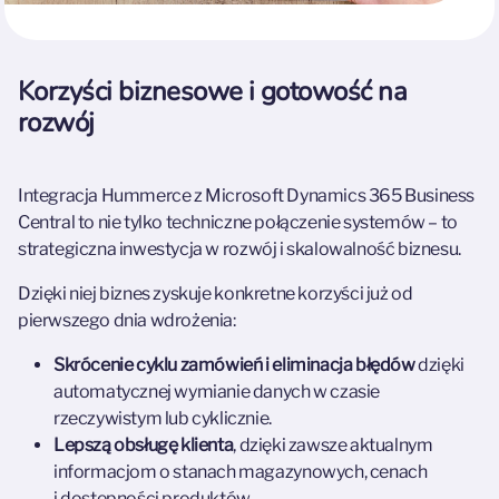
Korzyści biznesowe i gotowość na
rozwój
Integracja Hummerce z Microsoft Dynamics 365 Business
Central to nie tylko techniczne połączenie systemów – to
strategiczna inwestycja w rozwój i skalowalność biznesu.
Dzięki niej biznes zyskuje konkretne korzyści już od
pierwszego dnia wdrożenia:
Skrócenie cyklu zamówień i eliminacja błędów
dzięki
automatycznej wymianie danych w czasie
rzeczywistym lub cyklicznie.
Lepszą obsługę klienta
, dzięki zawsze aktualnym
informacjom o stanach magazynowych, cenach
i dostępności produktów.