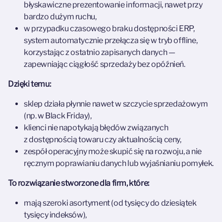
błyskawiczne prezentowanie informacji, nawet przy
bardzo dużym ruchu,
w przypadku czasowego braku dostępności ERP,
system automatycznie przełącza się w tryb offline,
korzystając z ostatnio zapisanych danych —
zapewniając ciągłość sprzedaży bez opóźnień.
Dzięki temu:
sklep działa płynnie nawet w szczycie sprzedażowym
(np. w Black Friday),
klienci nie napotykają błędów związanych
z dostępnością towaru czy aktualnością ceny,
zespół operacyjny może skupić się na rozwoju, a nie
ręcznym poprawianiu danych lub wyjaśnianiu pomyłek.
To rozwiązanie stworzone dla firm, które:
mają szeroki asortyment (od tysięcy do dziesiątek
tysięcy indeksów),