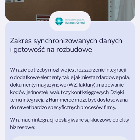
Zakres synchronizowanych danych
i gotowość na rozbudowę
W razie potrzeby możliwe jest rozszerzenie integracji
o dodatkowe elementy, takie jak: niestandardowe pola,
dokumenty magazynowe (WZ, faktury), mapowanie
kodów jednostek, walut czy kont księgowych. Dzięki
temu integracja z Hummerce może być dostosowana
do nawet bardzo specyficznych procesów firmy.
W ramach integracji obsługiwane są kluczowe obiekty
biznesowe: