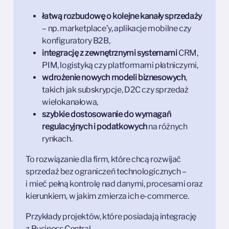
łatwą rozbudowę o kolejne kanały sprzedaży
– np. marketplace’y, aplikacje mobilne czy
konfiguratory B2B,
integrację z zewnętrznymi systemami
CRM,
PIM, logistyką czy platformami płatniczymi,
wdrożenie nowych modeli biznesowych
,
takich jak subskrypcje, D2C czy sprzedaż
wielokanałowa,
szybkie dostosowanie do wymagań
regulacyjnych i podatkowych
na różnych
rynkach.
To rozwiązanie dla firm, które chcą rozwijać
sprzedaż bez ograniczeń technologicznych –
i mieć pełną kontrolę nad danymi, procesami oraz
kierunkiem, w jakim zmierza ich e-commerce.
Przykłady projektów, które posiadają integrację
z Business Central