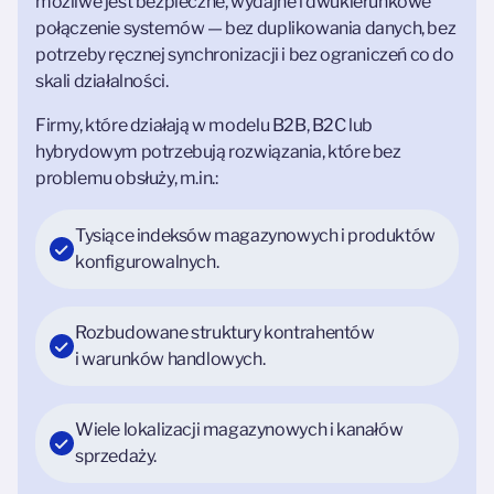
możliwe jest bezpieczne, wydajne i dwukierunkowe
połączenie systemów — bez duplikowania danych, bez
potrzeby ręcznej synchronizacji i bez ograniczeń co do
skali działalności.
Firmy, które działają w modelu B2B, B2C lub
hybrydowym potrzebują rozwiązania, które bez
problemu obsłuży, m.in.:
Tysiące indeksów magazynowych i produktów
konfigurowalnych.
Rozbudowane struktury kontrahentów
i warunków handlowych.
Wiele lokalizacji magazynowych i kanałów
sprzedaży.