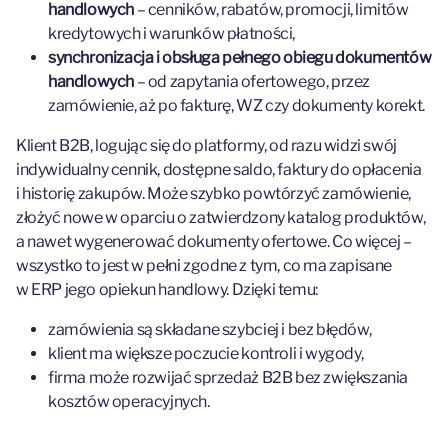
handlowych
– cenników, rabatów, promocji, limitów
kredytowych i warunków płatności,
synchronizacja i obsługa pełnego obiegu dokumentów
handlowych
– od zapytania ofertowego, przez
zamówienie, aż po fakturę, WZ czy dokumenty korekt.
Klient B2B, logując się do platformy, od razu widzi swój
indywidualny cennik, dostępne saldo, faktury do opłacenia
i historię zakupów. Może szybko powtórzyć zamówienie,
złożyć nowe w oparciu o zatwierdzony katalog produktów,
a nawet wygenerować dokumenty ofertowe. Co więcej –
wszystko to jest w pełni zgodne z tym, co ma zapisane
w ERP jego opiekun handlowy. Dzięki temu:
zamówienia są składane szybciej i bez błędów,
klient ma większe poczucie kontroli i wygody,
firma może rozwijać sprzedaż B2B bez zwiększania
kosztów operacyjnych.