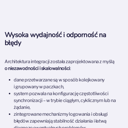
Wysoka wydajność i odporność na
błędy
Architektura integracji została zaprojektowana z myślą
o niezawodności i skalowalności
:
dane przetwarzane są w sposób kolejkowany
i grupowany w paczkach,
system pozwala na konfigurację częstotliwości
synchronizacji – w trybie ciągłym, cyklicznym lub na
żądanie,
zintegrowane mechanizmy logowania i obsługi
błędów zapewniają stabilność działania i łatwą
diagnozę ewentualnych problemów.