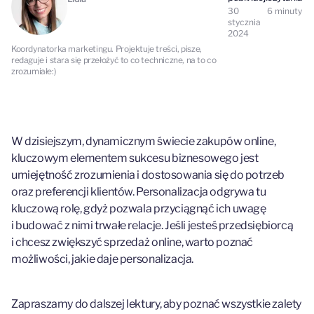
30
6
minuty
stycznia
2024
Koordynatorka marketingu. Projektuje treści, pisze,
redaguje i stara się przełożyć to co techniczne, na to co
zrozumiałe:)
W dzisiejszym, dynamicznym świecie zakupów online,
kluczowym elementem sukcesu biznesowego jest
umiejętność zrozumienia i dostosowania się do potrzeb
oraz preferencji klientów. Personalizacja odgrywa tu
kluczową rolę, gdyż pozwala przyciągnąć ich uwagę
i budować z nimi trwałe relacje. Jeśli jesteś przedsiębiorcą
i chcesz zwiększyć sprzedaż online, warto poznać
możliwości, jakie daje personalizacja.
Zapraszamy do dalszej lektury, aby poznać wszystkie zalety