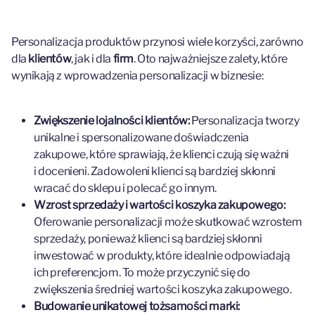
Personalizacja produktów przynosi wiele korzyści, zarówno
dla
klientów
, jak i dla
firm
. Oto najważniejsze zalety, które
wynikają z wprowadzenia personalizacji w biznesie:
Zwiększenie lojalności klientów:
Personalizacja tworzy
unikalne i spersonalizowane doświadczenia
zakupowe, które sprawiają, że klienci czują się ważni
i docenieni. Zadowoleni klienci są bardziej skłonni
wracać do sklepu i polecać go innym.
Wzrost sprzedaży i wartości koszyka zakupowego:
Oferowanie personalizacji może skutkować wzrostem
sprzedaży, ponieważ klienci są bardziej skłonni
inwestować w produkty, które idealnie odpowiadają
ich preferencjom. To może przyczynić się do
zwiększenia średniej wartości koszyka zakupowego.
Budowanie unikatowej tożsamości marki: