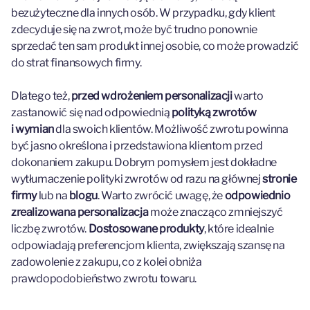
bezużyteczne dla innych osób. W przypadku, gdy klient
zdecyduje się na zwrot, może być trudno ponownie
sprzedać ten sam produkt innej osobie, co może prowadzić
do strat finansowych firmy.
Dlatego też,
przed wdrożeniem personalizacji
warto
zastanowić się nad odpowiednią
polityką zwrotów
i wymian
dla swoich klientów. Możliwość zwrotu powinna
być jasno określona i przedstawiona klientom przed
dokonaniem zakupu. Dobrym pomysłem jest dokładne
wytłumaczenie polityki zwrotów od razu na głównej
stronie
firmy
lub na
blogu
. Warto zwrócić uwagę, że
odpowiednio
zrealizowana personalizacja
może znacząco zmniejszyć
liczbę zwrotów.
Dostosowane produkty
, które idealnie
odpowiadają preferencjom klienta, zwiększają szansę na
zadowolenie z zakupu, co z kolei obniża
prawdopodobieństwo zwrotu towaru.