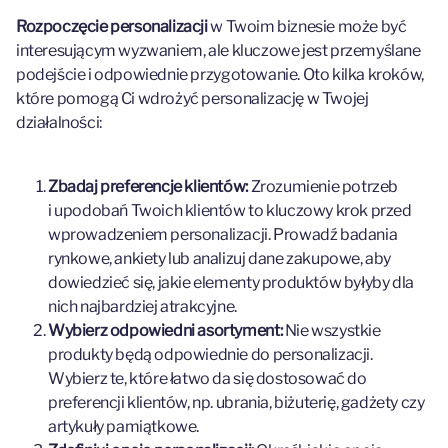
Rozpoczęcie personalizacji
w Twoim biznesie może być
interesującym wyzwaniem, ale kluczowe jest przemyślane
podejście i odpowiednie przygotowanie. Oto kilka kroków,
które pomogą Ci wdrożyć personalizację w Twojej
działalności:
Zbadaj preferencje klientów:
Zrozumienie potrzeb
i upodobań Twoich klientów to kluczowy krok przed
wprowadzeniem personalizacji. Prowadź badania
rynkowe, ankiety lub analizuj dane zakupowe, aby
dowiedzieć się, jakie elementy produktów byłyby dla
nich najbardziej atrakcyjne.
Wybierz odpowiedni asortyment:
Nie wszystkie
produkty będą odpowiednie do personalizacji.
Wybierz te, które łatwo da się dostosować do
preferencji klientów, np. ubrania, biżuterię, gadżety czy
artykuły pamiątkowe.