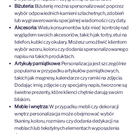
Biżuteria:
Biżuterię można spersonalizować poprzez
wybór odpowiednich kamieni szlachetnych, zdobień
lub wygrawerowaniu specjalnej wiadomości czy daty.
Akcesoria:
Wielu konsumentów lubi mieć kontrolę nad
wyglądem swoich akcesoriów, takich jak torby, etui na
telefon, kubki czy okulary. Możesz umożliwić klientom
wybór wzoru, koloru czy dodania spersonalizowanego
napisu na takich produktach.
Artykuły pamiątkowe:
Personalizacja jest szczególnie
popularna w przypadku artykułów pamiątkowych,
takich jak magnesy, kalendarze czy ramki na zdjęcia.
Dodając imię, zdjęcie czy specjalny napis, tworzone są
świetne prezenty, które klienci chętnie darują swoim
bliskim.
Meble i wnętrza:
W przypadku mebli czy dekoracji
wnętrz personalizacja może obejmować wybór
tkaniny, koloru, rozmiaru czy dodania dedykacji na
meblach lub tekstylnych elementach wyposażenia