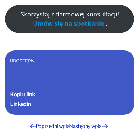
Skorzystaj z darmowej konsultacji!
Umów się na spotkanie
.
UDOSTĘPNIJ
Kopiuj link
Linkedin
Nawigacja
Poprzedni wpis
Następny wpis
wpisu