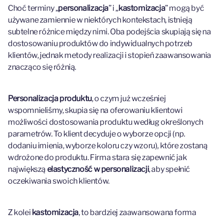
Choć terminy „
personalizacja
” i „
kastomizacja
” mogą być
używane zamiennie w niektórych kontekstach, istnieją
subtelne różnice między nimi. Oba podejścia skupiają się na
dostosowaniu produktów do indywidualnych potrzeb
klientów, jednak metody realizacji i stopień zaawansowania
znacząco się różnią.
Personalizacja produktu
, o czym już wcześniej
wspomnieliśmy, skupia się na oferowaniu klientowi
możliwości dostosowania produktu według określonych
parametrów. To klient decyduje o wyborze opcji (np.
dodaniu imienia, wyborze koloru czy wzoru), które zostaną
wdrożone do produktu. Firma stara się zapewnić jak
największą
elastyczność w personalizacji
, aby spełnić
oczekiwania swoich klientów.
Z kolei
kastomizacja
, to bardziej zaawansowana forma