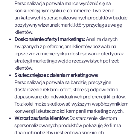
Personalizacja pozwala marce wyróżnić się na
konkurencyjnym rynku e-commerce. Tworzenie
unikatowych i spersonalizowanych produktów buduje
pozytywny wizerunek marki, który przyciąga uwagę
klientów.
Doskonalenie oferty i marketingu:
Analiza danych
związanych z preferencjami klientów pozwala na
lepsze zrozumienie rynku i dostosowanie oferty oraz
strategii marketingowej do rzeczywistych potrzeb
klientów.
Skuteczniejsze działania marketingowe:
Personalizacja pozwala na bardziej precyzyjne
dostarczenie reklam i ofert, które są odpowiednio
dopasowane do indywidualnych preferencji klientów.
To z kolei może skutkować wyższym współczynnikiem
konwersji i skuteczności kampanii marketingowych.
Wzrost zaufania klientów:
Dostarczenie klientom
spersonalizowanych produktów pokazuje, że firma
dba o ich potrzeby i jest gotowa spełnić ich