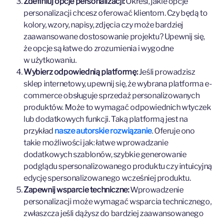
Zdefiniuj opcje personalizacji:
Określ, jakie opcje
personalizacji chcesz oferować klientom. Czy będą to
kolory, wzory, napisy, zdjęcia czy może bardziej
zaawansowane dostosowanie projektu? Upewnij się,
że opcje są łatwe do zrozumienia i wygodne
w użytkowaniu.
Wybierz odpowiednią platformę:
Jeśli prowadzisz
sklep internetowy, upewnij się, że wybrana platforma e-
commerce obsługuje sprzedaż personalizowanych
produktów. Może to wymagać odpowiednich wtyczek
lub dodatkowych funkcji. Taką platformą jest na
przykład
nasze autorskie rozwiązanie
. Oferuje ono
takie możliwości jak: łatwe wprowadzanie
dodatkowych szablonów, szybkie generowanie
podglądu spersonalizowanego produktu czy intuicyjną
edycję spersonalizowanego wcześniej produktu.
Zapewnij wsparcie techniczne:
Wprowadzenie
personalizacji może wymagać wsparcia technicznego,
zwłaszcza jeśli dążysz do bardziej zaawansowanego