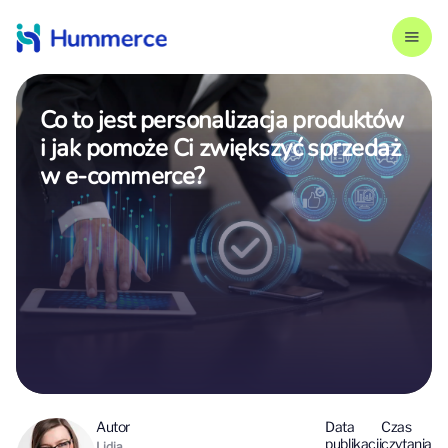
Co to jest personalizacja produktów
i jak pomoże Ci zwiększyć sprzedaż
w e-commerce?
Autor
Data
Czas
publikacji
czytania
Lidia