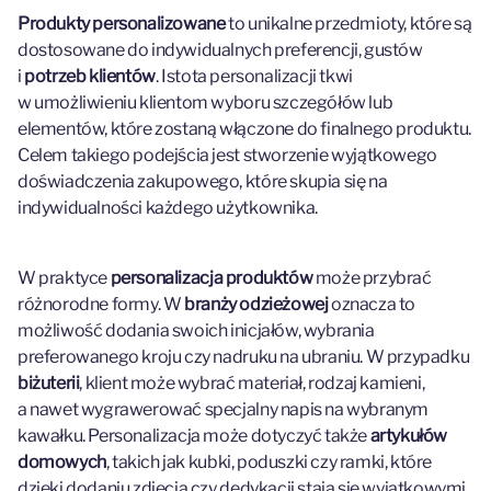
Produkty personalizowane
to unikalne przedmioty, które są
dostosowane do indywidualnych preferencji, gustów
i
potrzeb klientów
. Istota personalizacji tkwi
w umożliwieniu klientom wyboru szczegółów lub
elementów, które zostaną włączone do finalnego produktu.
Celem takiego podejścia jest stworzenie wyjątkowego
doświadczenia zakupowego, które skupia się na
indywidualności każdego użytkownika.
W praktyce
personalizacja produktów
może przybrać
różnorodne formy. W
branży odzieżowej
oznacza to
możliwość dodania swoich inicjałów, wybrania
preferowanego kroju czy nadruku na ubraniu. W przypadku
biżuterii
, klient może wybrać materiał, rodzaj kamieni,
a nawet wygrawerować specjalny napis na wybranym
kawałku. Personalizacja może dotyczyć także
artykułów
domowych
, takich jak kubki, poduszki czy ramki, które
dzięki dodaniu zdjęcia czy dedykacji stają się wyjątkowymi