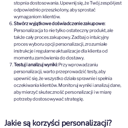
stopnia dostosowania. Upewnij się, że Twój zespół jest
odpowiednio przeszkolony, aby sprostać
wymaganiom klientów.
Stwórz wyjątkowe doświadczenie zakupowe:
Personalizacja to nie tylko ostateczny produkt, ale
także cały proces zakupowy. Zadbaj o intuicyjny
proces wyboru opcji personalizacji, zrozumiałe
instrukcje i regularne aktualizacje dla klienta od
momentu zamówienia do dostawy.
Testuj i analizuj wyniki:
Przy wprowadzaniu
personalizacji, warto przeprowadzić testy, aby
upewnić się, że wszystko działa sprawnie i spełnia
oczekiwania klientów. Monitoruj wyniki i analizuj dane,
aby mierzyć skuteczność personalizacji i w miarę
potrzeby dostosowywać strategię.
Jakie są korzyści personalizacji?