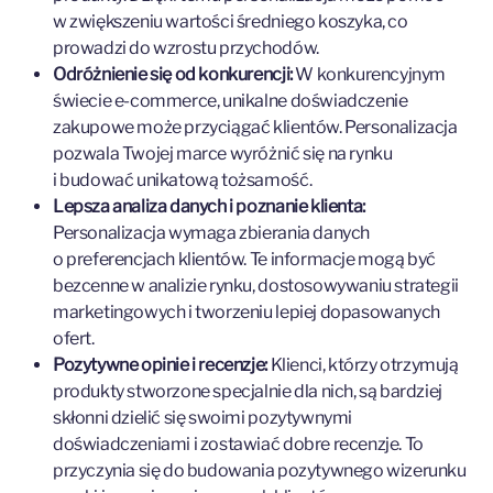
w zwiększeniu wartości średniego koszyka, co
prowadzi do wzrostu przychodów.
Odróżnienie się od konkurencji:
W konkurencyjnym
świecie e-commerce, unikalne doświadczenie
zakupowe może przyciągać klientów. Personalizacja
pozwala Twojej marce wyróżnić się na rynku
i budować unikatową tożsamość.
Lepsza analiza danych i poznanie klienta:
Personalizacja wymaga zbierania danych
o preferencjach klientów. Te informacje mogą być
bezcenne w analizie rynku, dostosowywaniu strategii
marketingowych i tworzeniu lepiej dopasowanych
ofert.
Pozytywne opinie i recenzje:
Klienci, którzy otrzymują
produkty stworzone specjalnie dla nich, są bardziej
skłonni dzielić się swoimi pozytywnymi
doświadczeniami i zostawiać dobre recenzje. To
przyczynia się do budowania pozytywnego wizerunku