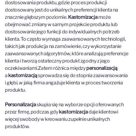
dostosowania produktu, gdzie proces produkcji
dostosowany jest do unikalnych preferencji klienta na
znacznie głębszym poziomie.
Kastomizacja
może
obejmować zmiany w samym projekcie produktu lub
dostosowanie jego funkcji do indywidualnych potrzeb
klienta. To często wymaga zaawansowanych technologii,
takich jak produkcja na zamówienie, czy wykorzystanie
zaawansowanych algorytmów, które analizują preferencje
klienta i tworzą ostateczny produkt zgodny z jego
oczekiwaniami.Zatem różnica między
personalizacją
a
kastomizacją
sprowadza się do stopnia zaawansowania
i głębi, w jaką firma angażuje klienta w proces tworzenia
produktu.
Personalizacja
skupia się na wyborze opcji oferowanych
przez firmę, podczas gdy
kastomizacja
daje klientowi
więcej swobody w kreowaniu zupełnie unikalnych
produktów.