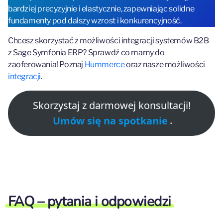
bardziej precyzyjnie i elastycznie, zapewniając solidne
fundamenty pod dalszy wzrost i konkurencyjność.
Chcesz skorzystać z możliwości integracji systemów B2B
z Sage Symfonia ERP? Sprawdź co mamy do
zaoferowania! Poznaj
Hummerce
oraz nasze możliwości
integracji
.
Skorzystaj z darmowej konsultacji!
Umów się na spotkanie
.
FAQ – pytania i odpowiedzi