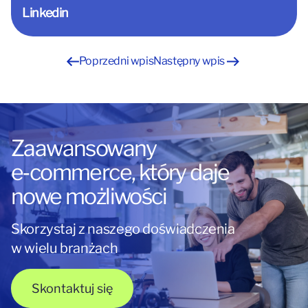
Linkedin
Nawigacja
Poprzedni wpis
Następny wpis
wpisu
Zaawansowany
e‑commerce, który daje
nowe możliwości
Skorzystaj z naszego doświadczenia
w wielu branżach
Skontaktuj się