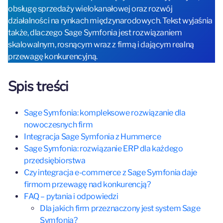
obsługę sprzedaży wielokanałowej oraz rozwój
działalności na rynkach międzynarodowych. Tekst wyjaśnia
także, dlaczego Sage Symfonia jest rozwiązaniem
skalowalnym, rosnącym wraz z firmą i dającym realną
przewagę konkurencyjną.
Spis treści
Sage Symfonia: kompleksowe rozwiązanie dla
nowoczesnych firm
Integracja Sage Symfonia z Hummerce
Sage Symfonia: rozwiązanie ERP dla każdego
przedsiębiorstwa
Czy integracja e-commerce z Sage Symfonia daje
firmom przewagę nad konkurencją?
FAQ – pytania i odpowiedzi
Dla jakich firm przeznaczony jest system Sage
Symfonia?