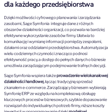
dla każdego przedsiębiorstwa
Dzięki możliwości cyfrowego planowania i zarządzania
zasobami, Sage Symfonia integruje dane z różnych
obszarów działalności organizacji, co pozwala na bardziej
efektywne wykorzystanie zasobów firmy. Ułatwia to
komunikację i wymianę informacji pomiędzy zespołami,
działami oraz oddziałami przedsiębiorstwa. Automatyzacja
wielu codziennych czynności znacząco podnosi
efektywność pracy, a dostęp do pełnych danych o biznesie
umożliwia zarządzającym podejmowanie trafnych decyzji.
Sage Symfonia wspiera także
prowadzenie wielokanałowej
działalności handlowe
j, łącząc tradycyjną sprzedaż
z kanałem e-commerce. Zarządzający biznesem wybierają
Symfonię ERP ze względu na kompleksową obsługę
kluczowych procesów biznesowych, szybkie dopasowanie
rozwiązań do indywidualnych potrzeb firmy, niższe koszty
inwestycji w oprogramowanie dzięki
modelowi