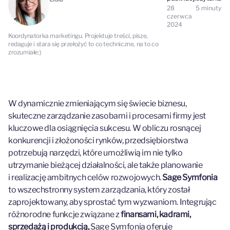
28
5
minuty
czerwca
2024
Koordynatorka marketingu. Projektuje treści, pisze,
redaguje i stara się przełożyć to co techniczne, na to co
zrozumiałe:)
W dynamicznie zmieniającym się świecie biznesu,
skuteczne zarządzanie zasobami i procesami firmy jest
kluczowe dla osiągnięcia sukcesu. W obliczu rosnącej
konkurencji i złożoności rynków, przedsiębiorstwa
potrzebują narzędzi, które umożliwią im nie tylko
utrzymanie bieżącej działalności, ale także planowanie
i realizację ambitnych celów rozwojowych.
Sage Symfonia
to wszechstronny system zarządzania, który został
zaprojektowany, aby sprostać tym wyzwaniom. Integrując
różnorodne funkcje związane z
finansami, kadrami,
sprzedażą i produkcją,
Sage Symfonia oferuje