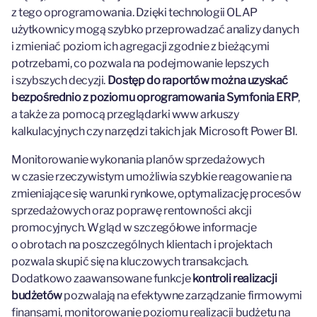
z tego oprogramowania. Dzięki technologii OLAP
użytkownicy mogą szybko przeprowadzać analizy danych
i zmieniać poziom ich agregacji zgodnie z bieżącymi
potrzebami, co pozwala na podejmowanie lepszych
i szybszych decyzji.
Dostęp do raportów można uzyskać
bezpośrednio z poziomu oprogramowania Symfonia ERP
,
a także za pomocą przeglądarki www arkuszy
kalkulacyjnych czy narzędzi takich jak Microsoft Power BI.
Monitorowanie wykonania planów sprzedażowych
w czasie rzeczywistym umożliwia szybkie reagowanie na
zmieniające się warunki rynkowe, optymalizację procesów
sprzedażowych oraz poprawę rentowności akcji
promocyjnych. Wgląd w szczegółowe informacje
o obrotach na poszczególnych klientach i projektach
pozwala skupić się na kluczowych transakcjach.
Dodatkowo zaawansowane funkcje
kontroli realizacji
budżetów
pozwalają na efektywne zarządzanie firmowymi
finansami, monitorowanie poziomu realizacji budżetu na