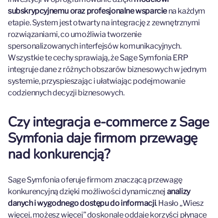
subskrypcyjnemu oraz profesjonalne wsparcie
na każdym
etapie. System jest otwarty na integrację z zewnętrznymi
rozwiązaniami, co umożliwia tworzenie
spersonalizowanych interfejsów komunikacyjnych.
Wszystkie te cechy sprawiają, że Sage Symfonia ERP
integruje dane z różnych obszarów biznesowych w jednym
systemie, przyspieszając i ułatwiając podejmowanie
codziennych decyzji biznesowych.
Czy integracja e-commerce z Sage
Symfonia daje firmom przewagę
nad konkurencją?
Sage Symfonia oferuje firmom znaczącą przewagę
konkurencyjną dzięki możliwości dynamicznej
analizy
danych i wygodnego dostępu do informacji
. Hasło „Wiesz
więcej, możesz więcej” doskonale oddaje korzyści płynące