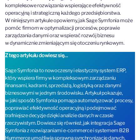
kompleksowe rozwiązania wspierające efektywność
operacyjną i strategiczną każdego przedsiębiorstwa.
W niniejszym artykule opowiemy, jak Sage Symfonia może
pomóc firmom w optymalizacji procesów, poprawie
zarządzania danymi oraz wspierać rozwój biznesu
w dynamicznie zmieniającym się otoczeniu rynkowym.
Z tego artykułu dowiesz się…
Sage Symfonia to nowoczesny i elastyczny system ERP,
który wspiera firmy w kompleksowym zarządzaniu
finansami, kadrami, sprzedażą, logistyką oraz danymi
biznesowymi w jednym środowisku. Artykuł pokazuje,
w jaki sposób Symfonia pomaga automatyzować procesy,
poprawiać efektywność operacyjną i podejmować
trafniejsze decyzje dzięki analizie danych w czasie
rzeczywistym. Dowiesz się również, jak integracja Sage
Symfonia z rozwiązaniami e-commerce i systemem B2B
Hummerce umożliwia sprawną synchronizację danych,