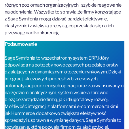
różnych poziomach organizacyjnych i szybkie reagowanie
na odchylenia. Wszystko to sprawia, że firmy korzystające
z Sage Symfonia mogą działać bardziej efektywnie,
elastycznie i z większą precyzją, co przekłada się na ich
przewagę nad konkurencją.
Podsumowanie
Sage Symfonia to wszechstronny system ERP, który
odpowiada na potrzeby nowoczesnych przedsiębiorstw
działających w dynamicznym otoczeniu rynkowym. Dzięki
integracji kluczowych procesów biznesowych,
automatyzacji codziennych operacji oraz zaawansowanym
narzędziom analitycznym, system wspiera zarówno
bieżące zarządzanie firmą, jak i długofalowy rozwój.
Możliwość integracji z platformami e-commerce, takimi
jak Hummerce, dodatkowo zwiększa efektywność
sprzedaży i usprawnia wymianę danych. Sage Symfonia to
rozwiązanie, które pozwala firmom działać szybciej,