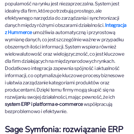
popularność na rynku jest niezaprzeczalna. System jest
idealny dla firm, które potrzebują prostego, ale
efektywnego narzędzia do zarządzania i synchronizacji
danych między różnymi obszarami działalności.
Integracja
z Hummerce
umożliwia automatyczną i przyrostową
wymianę danych, co jest szczególnie ważne w przypadku
obszernych ilości informacji. System wspiera również
wielowalutowość oraz wielojęzyczność, co jest kluczowe
dla firm działających na międzynarodowych rynkach.
Dodatkowo integracja zapewnia spójność i aktualność
informacji, co optymalizuje kluczowe procesy biznesowe
i ułatwia zarządzanie kategoriami produktów oraz
producentami. Dzięki temu firmy mogą skupić się na
rozwijaniu swojej działalności, mając pewność, że ich
system ERP i platforma e-commerce
współpracują
bezproblemowo i efektywnie.
Sage Symfonia: rozwiązanie ERP