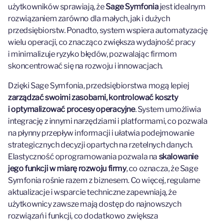
użytkowników sprawiają, że
Sage Symfonia
jest idealnym
rozwiązaniem zarówno dla małych, jak i dużych
przedsiębiorstw. Ponadto, system wspiera automatyzację
wielu operacji, co znacząco zwiększa wydajność pracy
i minimalizuje ryzyko błędów, pozwalając firmom
skoncentrować się na rozwoju i innowacjach.
Dzięki Sage Symfonia, przedsiębiorstwa mogą lepiej
zarządzać swoimi zasobami, kontrolować koszty
i optymalizować procesy operacyjne
. System umożliwia
integrację z innymi narzędziami i platformami, co pozwala
na płynny przepływ informacji i ułatwia podejmowanie
strategicznych decyzji opartych na rzetelnych danych.
Elastyczność oprogramowania pozwala na
skalowanie
jego funkcji w miarę rozwoju firmy
, co oznacza, że Sage
Symfonia rośnie razem z biznesem. Co więcej, regularne
aktualizacje i wsparcie techniczne zapewniają, że
użytkownicy zawsze mają dostęp do najnowszych
rozwiązań i funkcji, co dodatkowo zwiększa