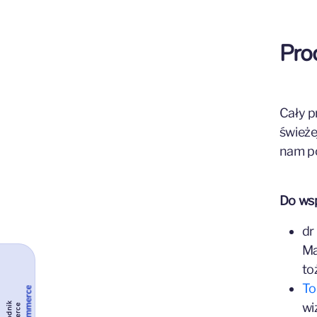
Pro
Cały p
świeże
nam p
Do wsp
dr
Ma
to
To
wi