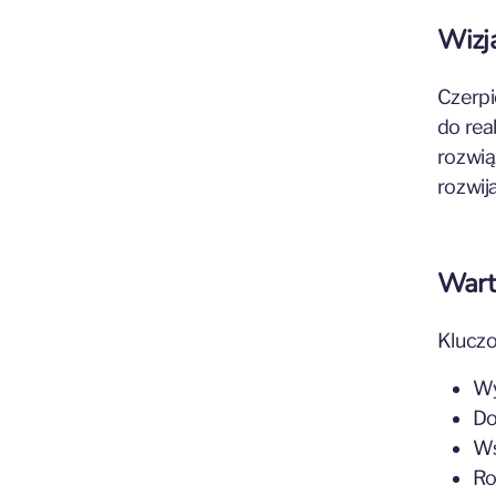
Wizj
Czerpi
do rea
rozwią
rozwija
Wart
Kluczo
Wy
Do
Ws
Ro