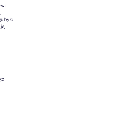
azwę
,
u było
jej
go
m