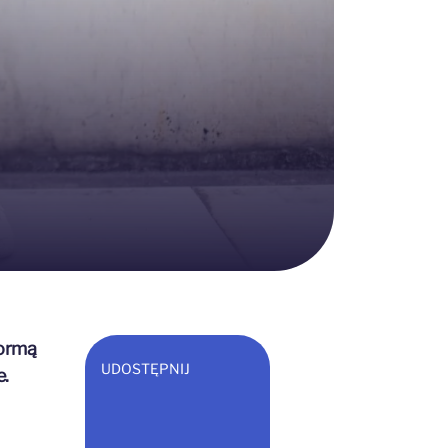
formą
UDOSTĘPNIJ
e.