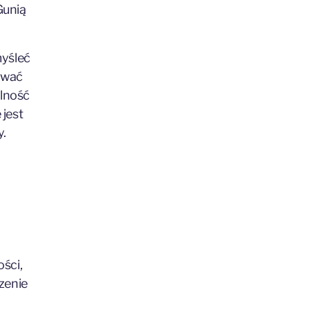
Gunią
myśleć
zwać
alność
 jest
y.
ści,
zenie