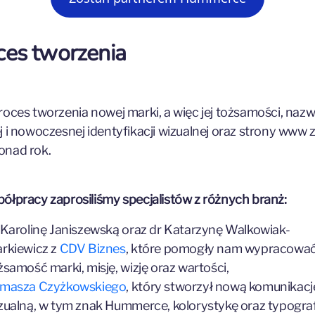
ces tworzenia
roces tworzenia nowej marki, a więc jej tożsamości, nazw
j i nowoczesnej identyfikacji wizualnej oraz strony www z
onad rok.
ółpracy zaprosiliśmy specjalistów z różnych branż:
 Karolinę Janiszewską oraz dr Katarzynę Walkowiak-
rkiewicz z
CDV Biznes
, które pomogły nam wypracowa
żsamość marki, misję, wizję oraz wartości,
masza Czyżkowskiego
, który stworzył nową komunikacj
zualną, w tym znak Hummerce, kolorystykę oraz typograf