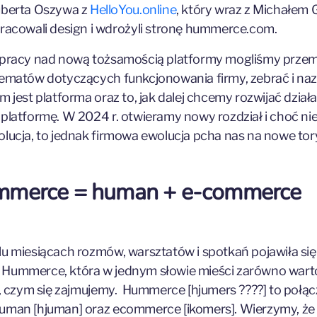
berta Oszywa z
HelloYou.online
, który wraz z Michałem 
racowali design i wdrożyli stronę hummerce.com.
 pracy nad nową tożsamością platformy mogliśmy prze
tematów dotyczących funkcjonowania firmy, zebrać i na
ym jest platforma oraz to, jak dalej chcemy rozwijać dział
 platformę. W 2024 r. otwieramy nowy rozdział i choć nie
olucja, to jednak firmowa ewolucja pcha nas na nowe tor
merce = human + e-commerce
lu miesiącach rozmów, warsztatów i spotkań pojawiła się
Hummerce, która w jednym słowie mieści zarówno warto
to, czym się zajmujemy. Hummerce [hjumers ????] to połąc
uman [hjuman] oraz ecommerce [ikomers]. Wierzymy, że