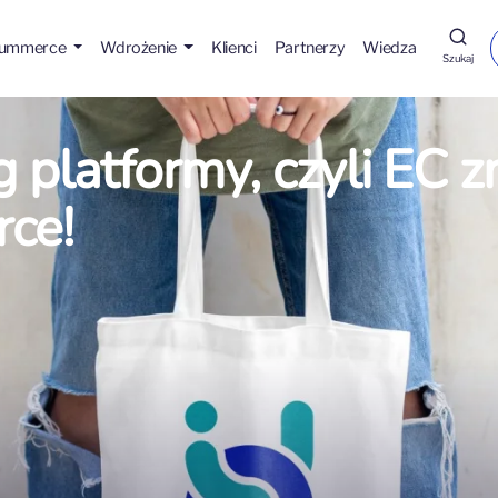
Hummerce
Wdrożenie
Klienci
Partnerzy
Wiedza
Szukaj
 platformy, czyli EC z
ce!