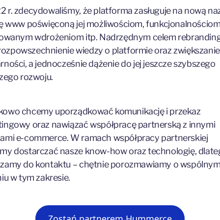
 r. zdecydowaliśmy, że platforma zasługuje na nową n
nę www poświęconą jej możliwościom, funkcjonalnościom
zowanym wdrożeniom itp. Nadrzędnym celem rebranding
t) rozpowszechnienie wiedzy o platformie oraz zwiększanie 
rności, a jednocześnie dążenie do jej jeszcze szybszego
szego rozwoju.
kowo chcemy uporządkować komunikację i przekaz
ingowy oraz nawiązać współpracę partnerską z innymi
ami e-commerce. W ramach współpracy partnerskiej
my dostarczać nasze know-how oraz technologię, dlate
szamy do kontaktu – chętnie porozmawiamy o wspólny
niu w tym zakresie.
Zostań partnerem Hummerce