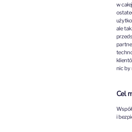
w całe
ostate
użytko
ale ta
przeds
partne
techno
klient
nic by
Cel 
Współt
i bezp