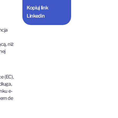
Kopiuj link
Linkedin
ncja
cą, niż
nej
 (EC),
długa,
nku e-
tem de