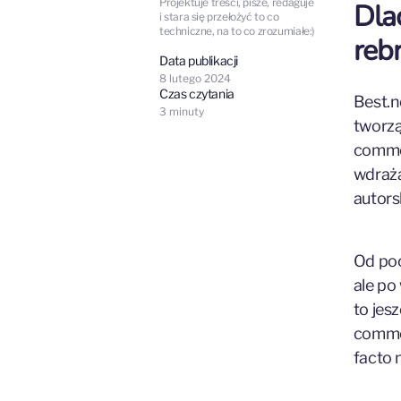
Projektuje treści, pisze, redaguje
Dla
i stara się przełożyć to co
techniczne, na to co zrozumiałe:)
reb
Data publikacji
8 lutego 2024
Czas czytania
Best.n
3
minuty
tworzą
commer
wdraża
autors
Od po
ale po 
to jes
commer
facto 