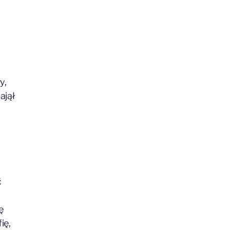
y,
ajął
ć
ę
ię,