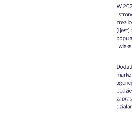
W 2022
i stro
zreali
(i jes
popula
i więk
Dodat
market
agencj
będzie
zapra
działa