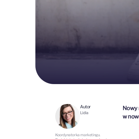
Autor
Nowy r
Lidia
w nowe
Koordynatorka marketingu.