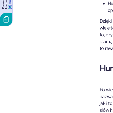
P
r
z
e
w
o
d
n
i
k
H
u
m
m
e
r
c
e
Hu
op
Dzięki
wiele 
to, cz
i samą
to rew
Hum
Po wie
nazwa 
jak i 
słów h