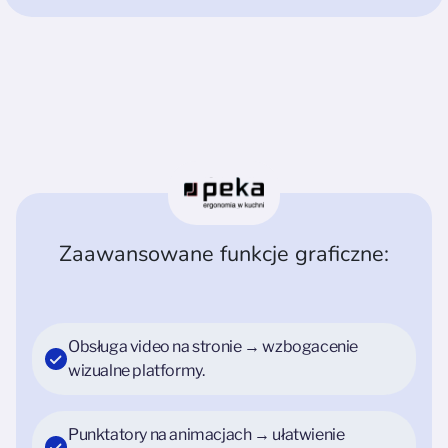
Zaawansowane funkcje graficzne:
Obsługa video na stronie → wzbogacenie
wizualne platformy.
Punktatory na animacjach → ułatwienie