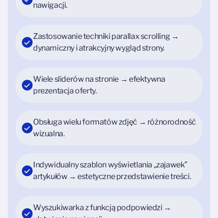
nawigacji.
Zastosowanie techniki parallax scrolling →
dynamiczny i atrakcyjny wygląd strony.
Wiele sliderów na stronie → efektywna
prezentacja oferty.
Obsługa wielu formatów zdjęć → różnorodność
wizualna.
Indywidualny szablon wyświetlania „zajawek”
artykułów → estetyczne przedstawienie treści.
Wyszukiwarka z funkcją podpowiedzi →