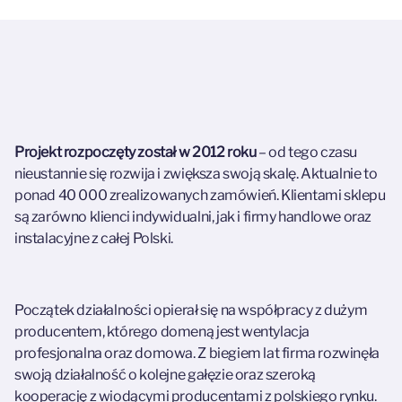
Projekt rozpoczęty został w 2012 roku
– od tego czasu
nieustannie się rozwija i zwiększa swoją skalę. Aktualnie to
ponad 40 000 zrealizowanych zamówień. Klientami sklepu
są zarówno klienci indywidualni, jak i firmy handlowe oraz
instalacyjne z całej Polski.
Początek działalności opierał się na współpracy z dużym
producentem, którego domeną jest wentylacja
profesjonalna oraz domowa. Z biegiem lat firma rozwinęła
swoją działalność o kolejne gałęzie oraz szeroką
kooperację z wiodącymi producentami z polskiego rynku.