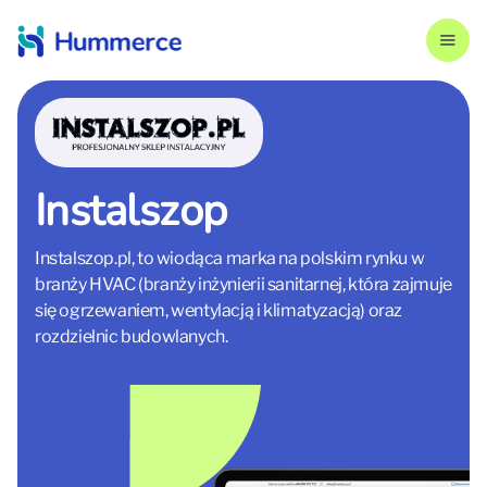
Instalszop
Instalszop.pl, to wiodąca marka na polskim rynku w
branży HVAC (branży inżynierii sanitarnej, która zajmuje
się ogrzewaniem, wentylacją i klimatyzacją) oraz
rozdzielnic budowlanych.