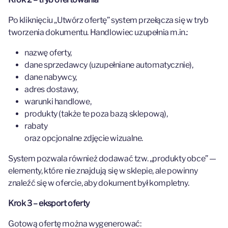
Po kliknięciu „Utwórz ofertę” system przełącza się w tryb
tworzenia dokumentu. Handlowiec uzupełnia m.in.:
nazwę oferty,
dane sprzedawcy (uzupełniane automatycznie),
dane nabywcy,
adres dostawy,
warunki handlowe,
produkty (także te poza bazą sklepową),
rabaty
oraz opcjonalne zdjęcie wizualne.
System pozwala również dodawać tzw. „produkty obce” —
elementy, które nie znajdują się w sklepie, ale powinny
znaleźć się w ofercie, aby dokument był kompletny.
Krok 3 – eksport oferty
Gotową ofertę można wygenerować: