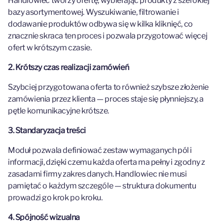
Handlowiec tworzy ofertę, wybierając produkty z szerokiej
bazy asortymentowej. Wyszukiwanie, filtrowanie i
dodawanie produktów odbywa się w kilka kliknięć, co
znacznie skraca ten proces i pozwala przygotować więcej
ofert w krótszym czasie.
2. Krótszy czas realizacji zamówień
Szybciej przygotowana oferta to również szybsze złożenie
zamówienia przez klienta — proces staje się płynniejszy, a
pętle komunikacyjne krótsze.
3. Standaryzacja treści
Moduł pozwala definiować zestaw wymaganych pól i
informacji, dzięki czemu każda oferta ma pełny i zgodny z
zasadami firmy zakres danych. Handlowiec nie musi
pamiętać o każdym szczególe — struktura dokumentu
prowadzi go krok po kroku.
4. Spójność wizualna