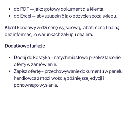
do PDF — jako gotowy dokument dla klienta,
do Excel — aby uzupełnić ją o pozycje spoza sklepu.
Klient końcowy widzi cenę wyjściową, rabat i cenę finalną —
bez informacji o warunkach zakupu dealera.
Dodatkowe funkcje
Dodaj do koszyka – natychmiastowe przekształcenie
oferty w zamówienie.
Zapisz ofertę – przechowywanie dokumentu w panelu
handlowca z możliwością późniejszej edycji i
ponownego wysłania.